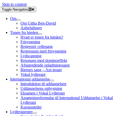
Skip to content
Toggle Navigation
Om
Om Githa Ben-David
Anbefalinger
Tonen fra himlen
Hvad er tonen fra himlen?
Frisyngning
Regressiv cellesang
Regression med frisyngning
Lydscanning
Resonans med dominoeffekt
Afspændende opladningssang
Biernes sang – Api terapi
Vokal lydterapi
International uddannelse
Introduktion til uddannelsen
Uddannelsens opbygning
Eksamen i Vokal Lydterapi
Ansøgningsformular til International Uddannelse i Vokal
Lydterapi
Kursussteder
Lydterapeuter