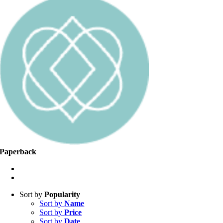
Paperback
Sort by
Popularity
Sort by
Name
Sort by
Price
Sort by
Date