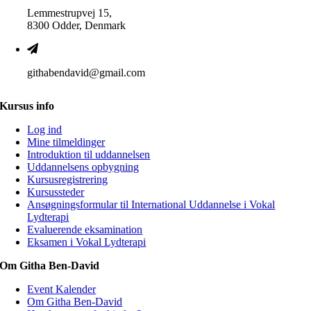
Lemmestrupvej 15,
8300 Odder, Denmark
githabendavid@gmail.com
Kursus info
Log ind
Mine tilmeldinger
Introduktion til uddannelsen
Uddannelsens opbygning
Kursusregistrering
Kursussteder
Ansøgningsformular til International Uddannelse i Vokal
Lydterapi
Evaluerende eksamination
Eksamen i Vokal Lydterapi
Om Githa Ben-David
Event Kalender
Om Githa Ben-David