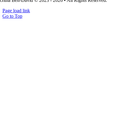
Githa Ben-David © 2023 - 2026 • All Rights Reserved.
Page load link
Go to Top