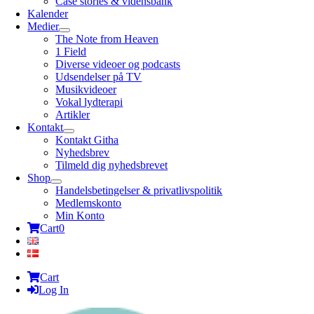
Case stories & vidensbank
Kalender
Medier
The Note from Heaven
1 Field
Diverse videoer og podcasts
Udsendelser på TV
Musikvideoer
Vokal lydterapi
Artikler
Kontakt
Kontakt Githa
Nyhedsbrev
Tilmeld dig nyhedsbrevet
Shop
Handelsbetingelser & privatlivspolitik
Medlemskonto
Min Konto
Cart
0
Cart
Log In