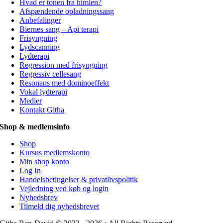
Hvad er tonen fra himlen?
Afspændende opladningssang
Anbefalinger
Biernes sang – Api terapi
Frisyngning
Lydscanning
Lydterapi
Regression med frisyngning
Regressiv cellesang
Resonans med dominoeffekt
Vokal lydterapi
Medier
Kontakt Githa
Shop & medlemsinfo
Shop
Kursus medlemskonto
Min shop konto
Log In
Handelsbetingelser & privatlivspolitik
Vejledning ved køb og login
Nyhedsbrev
Tilmeld dig nyhedsbrevet