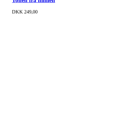
Tonen fra himlen
DKK
249,00