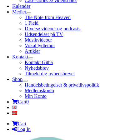
Case stories & vidensbank
Kalender
Medier
The Note from Heaven
1 Field
Diverse videoer og podcasts
Udsendelser på TV
Musikvideoer
Vokal lydterapi
Artikler
Kontakt
Kontakt Githa
Nyhedsbrev
Tilmeld dig nyhedsbrevet
Shop
Handelsbetingelser & privatlivspolitik
Medlemskonto
Min Konto
Cart
0
Cart
Log In