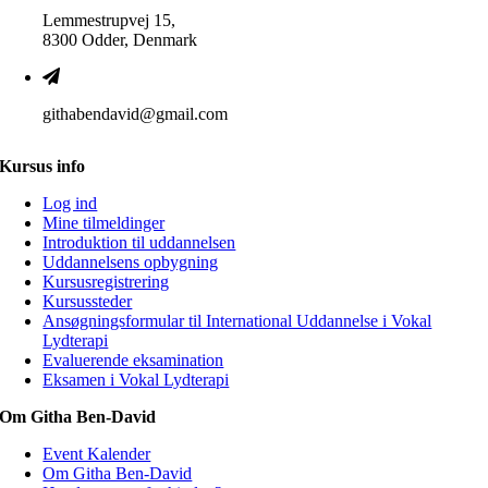
Lemmestrupvej 15,
8300 Odder, Denmark
githabendavid@gmail.com
Kursus info
Log ind
Mine tilmeldinger
Introduktion til uddannelsen
Uddannelsens opbygning
Kursusregistrering
Kursussteder
Ansøgningsformular til International Uddannelse i Vokal
Lydterapi
Evaluerende eksamination
Eksamen i Vokal Lydterapi
Om Githa Ben-David
Event Kalender
Om Githa Ben-David