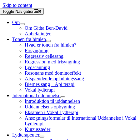
Skip to content
Toggle Navigation
Om
Om Githa Ben-David
Anbefalinger
Tonen fra himlen
Hvad er tonen fra himlen?
Frisyngning
Regressiv cellesang
Regression med frisyngning
Lydscanning
Resonans med dominoeffekt
Afspændende opladningssang
Biernes sang – Api terapi
Vokal lydterapi
International uddannelse
Introduktion til uddannelsen
Uddannelsens opbygning
Eksamen i Vokal Lydterapi
Ansøgningsformular til International Uddannelse i Vokal
Lydterapi
Kursussteder
Lydterapeuter