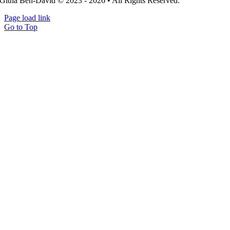
Githa Ben-David © 2023 - 2026 • All Rights Reserved.
Page load link
Go to Top