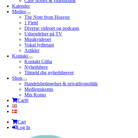
Case stories & vidensbank
Kalender
Medier
The Note from Heaven
1 Field
Diverse videoer og podcasts
Udsendelser på TV
Musikvideoer
Vokal lydterapi
Artikler
Kontakt
Kontakt Githa
Nyhedsbrev
Tilmeld dig nyhedsbrevet
Shop
Handelsbetingelser & privatlivspolitik
Medlemskonto
Min Konto
Cart
0
Cart
Log In