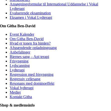
Ansøgningsformular til International Uddannelse i Vokal
Lydterapi
Evaluerende eksamination
Eksamen i Vokal Lydterapi
Om Githa Ben-David
Event Kalender
Om Githa Ben-David
Hvad er tonen fra himlen?
Afspændende opladningssang
Anbefalinger
Biernes sang – Api terapi
Frisyngning
Lydscanning
Lydterapi
Regression med frisyngning
Regressiv cellesang
Resonans med dominoeffekt
Vokal lydterapi
Medier
Kontakt Githa
Shop & medlemsinfo