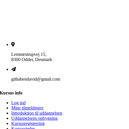
Lemmestrupvej 15,
8300 Odder, Denmark
githabendavid@gmail.com
Kursus info
Log ind
Mine tilmeldinger
Introduktion til uddannelsen
Uddannelsens opbygning
Kursusregistrering
Kursussteder