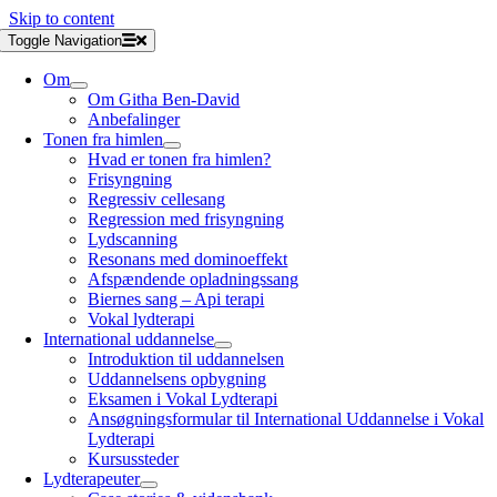
Skip to content
Toggle Navigation
Om
Om Githa Ben-David
Anbefalinger
Tonen fra himlen
Hvad er tonen fra himlen?
Frisyngning
Regressiv cellesang
Regression med frisyngning
Lydscanning
Resonans med dominoeffekt
Afspændende opladningssang
Biernes sang – Api terapi
Vokal lydterapi
International uddannelse
Introduktion til uddannelsen
Uddannelsens opbygning
Eksamen i Vokal Lydterapi
Ansøgningsformular til International Uddannelse i Vokal
Lydterapi
Kursussteder
Lydterapeuter