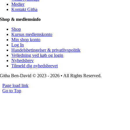
Medier
Kontakt Githa
Shop & medlemsinfo
Shop
Kursus medlemskonto
Min shop konto
Log In
Handelsbetingelser & privatlivspolitik
Vejledning ved køb og login
Nyhedsbrev
Tilmeld dig nyhedsbrevet
Githa Ben-David © 2023 - 2026 • All Rights Reserved.
Page load link
Go to Top