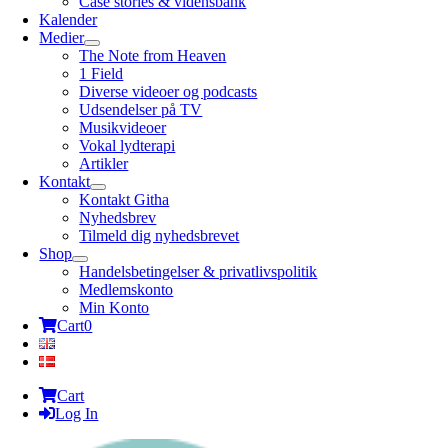
Case stories & vidensbank
Kalender
Medier
The Note from Heaven
1 Field
Diverse videoer og podcasts
Udsendelser på TV
Musikvideoer
Vokal lydterapi
Artikler
Kontakt
Kontakt Githa
Nyhedsbrev
Tilmeld dig nyhedsbrevet
Shop
Handelsbetingelser & privatlivspolitik
Medlemskonto
Min Konto
Cart
0
Cart
Log In