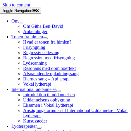
Skip to content
Toggle Navigation
Om
Om Githa Ben-David
Anbefalinger
Tonen fra himlen
Hvad er tonen fra himlen?
Frisyngning
Regressiv cellesang
Regression med frisyngning
Lydscanning
Resonans med dominoeffekt
Afspændende opladningssang
Biernes sang – Api terapi
Vokal lydterapi
International uddannelse
Introduktion til uddannelsen
Uddannelsens opbygning
Eksamen i Vokal Lydterapi
Ansøgningsformular til International Uddannelse i Vokal
Lydterapi
Kursussteder
Lydterapeuter