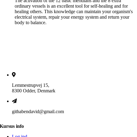
The activation of the 12 basic meridians and the 8 extra
ordinary vessels is an excellent tool for self-healing and for
healing others. This knowledge can maintain your organism's
electrical system, repair your energy system and return your
body to balance.
Lemmestrupvej 15,
8300 Odder, Denmark
githabendavid@gmail.com
Kursus info
Log ind