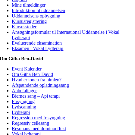
Mine tilmeldinger
Introduktion til uddannelsen
Uddannelsens opbygning
Kursusregistrering
Kursussteder
Ansøgningsformular til International Uddannelse i Vokal
Lydterapi
Evaluerende eksamination
Eksamen i Vokal Lydterapi
Om Githa Ben-David
Event Kalender
Om Githa Ben-David
Hvad er tonen fra himlen?
Afspændende opladningssang
Anbefalinger
Biernes sang – Api terapi
Frisyngning
Lydscanning
Lydterapi
Regression med frisyngning
Regressiv cellesang
Resonans med dominoeffekt
Vokal lydterapi