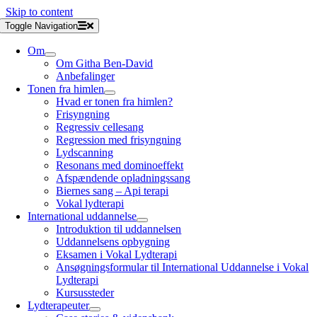
Skip to content
Toggle Navigation
Om
Om Githa Ben-David
Anbefalinger
Tonen fra himlen
Hvad er tonen fra himlen?
Frisyngning
Regressiv cellesang
Regression med frisyngning
Lydscanning
Resonans med dominoeffekt
Afspændende opladningssang
Biernes sang – Api terapi
Vokal lydterapi
International uddannelse
Introduktion til uddannelsen
Uddannelsens opbygning
Eksamen i Vokal Lydterapi
Ansøgningsformular til International Uddannelse i Vokal
Lydterapi
Kursussteder
Lydterapeuter