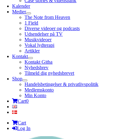
Case stories & vidensbank
Kalender
Medier
The Note from Heaven
1 Field
Diverse videoer og podcasts
Udsendelser på TV
Musikvideoer
Vokal lydterapi
Artikler
Kontakt
Kontakt Githa
Nyhedsbrev
Tilmeld dig nyhedsbrevet
Shop
Handelsbetingelser & privatlivspolitik
Medlemskonto
Min Konto
Cart
0
Cart
Log In