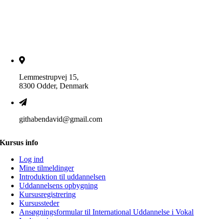
Lemmestrupvej 15,
8300 Odder, Denmark
githabendavid@gmail.com
Kursus info
Log ind
Mine tilmeldinger
Introduktion til uddannelsen
Uddannelsens opbygning
Kursusregistrering
Kursussteder
Ansøgningsformular til International Uddannelse i Vokal