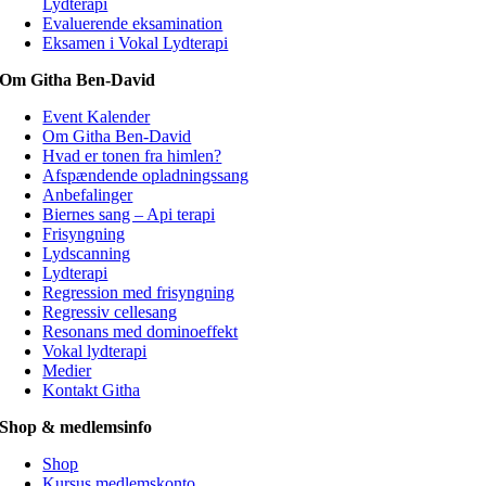
Lydterapi
Evaluerende eksamination
Eksamen i Vokal Lydterapi
Om Githa Ben-David
Event Kalender
Om Githa Ben-David
Hvad er tonen fra himlen?
Afspændende opladningssang
Anbefalinger
Biernes sang – Api terapi
Frisyngning
Lydscanning
Lydterapi
Regression med frisyngning
Regressiv cellesang
Resonans med dominoeffekt
Vokal lydterapi
Medier
Kontakt Githa
Shop & medlemsinfo
Shop
Kursus medlemskonto