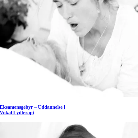
Eksamensgebyr – Uddannelse i
Vokal Lydterapi