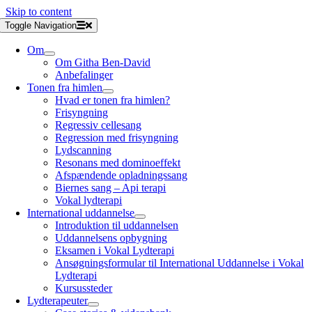
Skip to content
Toggle Navigation
Om
Om Githa Ben-David
Anbefalinger
Tonen fra himlen
Hvad er tonen fra himlen?
Frisyngning
Regressiv cellesang
Regression med frisyngning
Lydscanning
Resonans med dominoeffekt
Afspændende opladningssang
Biernes sang – Api terapi
Vokal lydterapi
International uddannelse
Introduktion til uddannelsen
Uddannelsens opbygning
Eksamen i Vokal Lydterapi
Ansøgningsformular til International Uddannelse i Vokal
Lydterapi
Kursussteder
Lydterapeuter