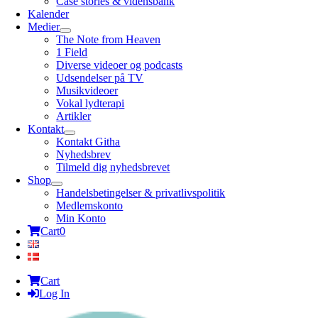
Case stories & vidensbank
Kalender
Medier
The Note from Heaven
1 Field
Diverse videoer og podcasts
Udsendelser på TV
Musikvideoer
Vokal lydterapi
Artikler
Kontakt
Kontakt Githa
Nyhedsbrev
Tilmeld dig nyhedsbrevet
Shop
Handelsbetingelser & privatlivspolitik
Medlemskonto
Min Konto
Cart
0
Cart
Log In