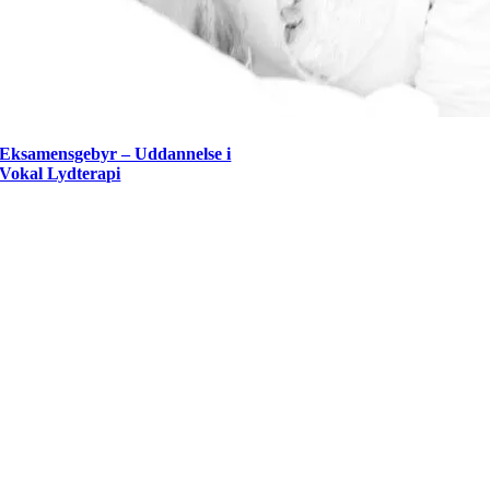
Eksamensgebyr – Uddannelse i
Vokal Lydterapi