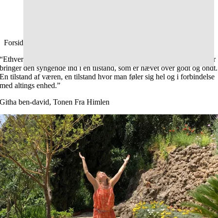
Forside
Nya Fleron
2026-07-14T16:41:07+00:00
“Ethvert menneske kan synge sig i kontakt med Tonen fra Himlen, der
bringer den syngende ind i en tilstand, som er hævet over godt og ondt.
En tilstand af væren, en tilstand hvor man føler sig hel og i forbindelse
med altings enhed.”
Githa ben-david, Tonen Fra Himlen