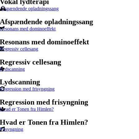
Vokal lydterapi
Afspændende opladningssang
Afspændende opladningssang
Resonans med dominoeffekt
Resonans med dominoeffekt
Regressiv cellesang
Regressiv cellesang
Lydscanning
Lydscanning
Regression med frisyngning
Regression med frisyngning
Hvad er Tonen fra Himlen?
Hvad er Tonen fra Himlen?
Frisyngning