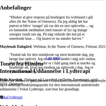
Anbefalinger
“Ønsker at give respons på healingen fra webinaret i går
aftes (In the Name of Oneness). Da jeg aldrig før har
prøvet at blive ‘sunget’ på var det en stor oplevelse… og
en fantastisk meditation med masser af lys og mange
energier rundt om sig. På mig virkede det ind på et
smertende knæ… Og knæet er nu mindre hævet.”
Maylenah Dalsgård
,
Webinar, In the Name of Oneness, Februar 2021
‘Tusind tak for den smukkeste og mest healende dag, jeg
Læs mere
længe har oplevet. Jeg er slet ikke landet i mig selv endnu.
Tonen fra Himlen
Helt høj med en krop, der er i fuld gang med at mærke og
bearbejde alt, hvad jeg modtog og oplevede i dag. Jeg er
International Uddannelse i Lydterapi
dybt taknemmelig.’
Helle Korsbek
,
Deltager på Luxuslyd og Detox Zoneterapi, april
Tonen fra himlen er grundstenen i Githa Ben-Davids forskningsarbejde
2021, Denmark
og et naturligt omdrejningspunkt for den internationalt anderkendte
uddannelse i Vokal Lydterapi, som hun har grundlagt.
Vokal lydterapi