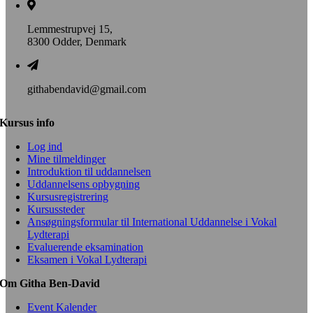
Lemmestrupvej 15,
8300 Odder, Denmark
githabendavid@gmail.com
Kursus info
Log ind
Mine tilmeldinger
Introduktion til uddannelsen
Uddannelsens opbygning
Kursusregistrering
Kursussteder
Ansøgningsformular til International Uddannelse i Vokal
Lydterapi
Evaluerende eksamination
Eksamen i Vokal Lydterapi
Om Githa Ben-David
Event Kalender