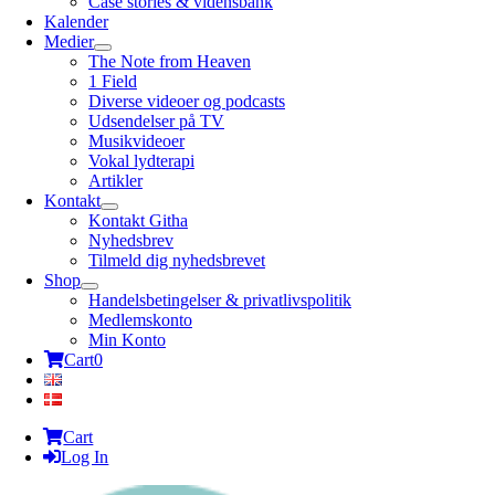
Case stories & vidensbank
Kalender
Medier
The Note from Heaven
1 Field
Diverse videoer og podcasts
Udsendelser på TV
Musikvideoer
Vokal lydterapi
Artikler
Kontakt
Kontakt Githa
Nyhedsbrev
Tilmeld dig nyhedsbrevet
Shop
Handelsbetingelser & privatlivspolitik
Medlemskonto
Min Konto
Cart
0
Cart
Log In