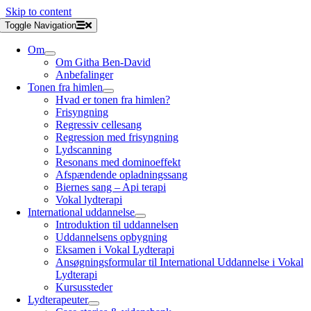
Skip to content
Toggle Navigation
Om
Om Githa Ben-David
Anbefalinger
Tonen fra himlen
Hvad er tonen fra himlen?
Frisyngning
Regressiv cellesang
Regression med frisyngning
Lydscanning
Resonans med dominoeffekt
Afspændende opladningssang
Biernes sang – Api terapi
Vokal lydterapi
International uddannelse
Introduktion til uddannelsen
Uddannelsens opbygning
Eksamen i Vokal Lydterapi
Ansøgningsformular til International Uddannelse i Vokal
Lydterapi
Kursussteder
Lydterapeuter