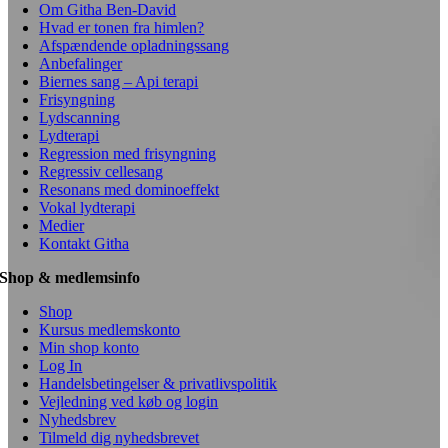
Om Githa Ben-David
Hvad er tonen fra himlen?
Afspændende opladningssang
Anbefalinger
Biernes sang – Api terapi
Frisyngning
Lydscanning
Lydterapi
Regression med frisyngning
Regressiv cellesang
Resonans med dominoeffekt
Vokal lydterapi
Medier
Kontakt Githa
Shop & medlemsinfo
Shop
Kursus medlemskonto
Min shop konto
Log In
Handelsbetingelser & privatlivspolitik
Vejledning ved køb og login
Nyhedsbrev
Tilmeld dig nyhedsbrevet