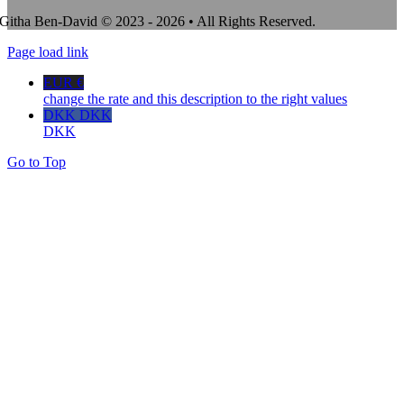
Githa Ben-David © 2023 - 2026 • All Rights Reserved.
Page load link
EUR €
change the rate and this description to the right values
DKK DKK
DKK
Go to Top