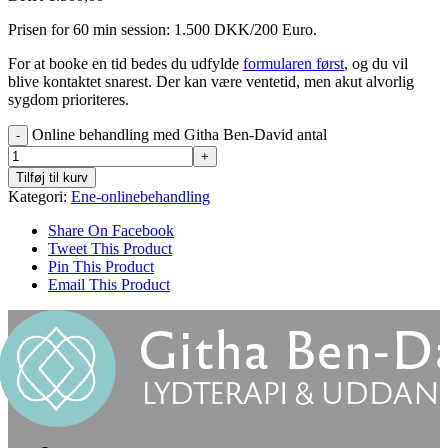
Prisen for 60 min session: 1.500 DKK/200 Euro.
For at booke en tid bedes du udfylde
formularen først
, og du vil
blive kontaktet snarest. Der kan være ventetid, men akut alvorlig
sygdom prioriteres.
Online behandling med Githa Ben-David antal
Tilføj til kurv
Kategori:
Ene-onlinebehandling
Share On Facebook
Tweet This Product
Pin This Product
Email This Product