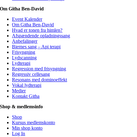
Om Githa Ben-David
Event Kalender
Om Githa Ben-David
Hvad er tonen fra himlen?
Afspændende opladningssang
Anbefalinger
Biernes sang – Api terapi
Frisyngning
Lydscanning
Lydterapi
Regression med frisyngning
Regressiv cellesang
Resonans med dominoeffekt
Vokal lydterapi
Medier
Kontakt Githa
Shop & medlemsinfo
Shop
Kursus medlemskonto
Min shop konto
Log In