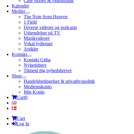
Case stories & vidensbank
Kalender
Medier
The Note from Heaven
1 Field
Diverse videoer og podcasts
Udsendelser på TV
Musikvideoer
Vokal lydterapi
Artikler
Kontakt
Kontakt Githa
Nyhedsbrev
Tilmeld dig nyhedsbrevet
Shop
Handelsbetingelser & privatlivspolitik
Medlemskonto
Min Konto
Cart
0
Cart
Log In