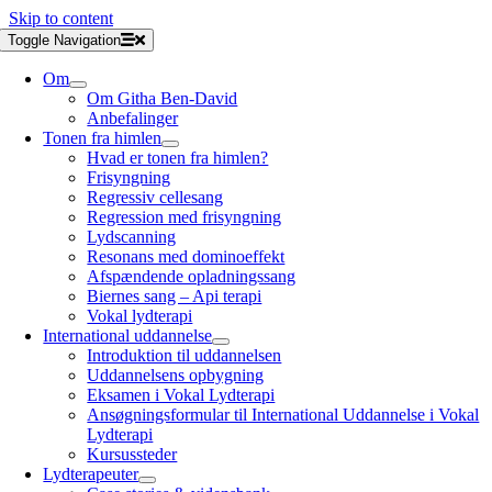
Skip to content
Toggle Navigation
Om
Om Githa Ben-David
Anbefalinger
Tonen fra himlen
Hvad er tonen fra himlen?
Frisyngning
Regressiv cellesang
Regression med frisyngning
Lydscanning
Resonans med dominoeffekt
Afspændende opladningssang
Biernes sang – Api terapi
Vokal lydterapi
International uddannelse
Introduktion til uddannelsen
Uddannelsens opbygning
Eksamen i Vokal Lydterapi
Ansøgningsformular til International Uddannelse i Vokal
Lydterapi
Kursussteder
Lydterapeuter