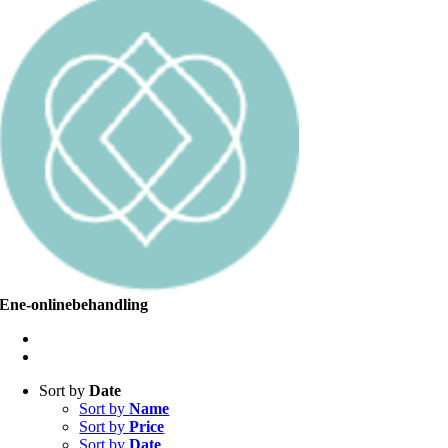
Ene-onlinebehandling
Sort by
Date
Sort by
Name
Sort by
Price
Sort by
Date