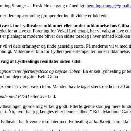
nning Strange – i Roskilde en gang månedligt.
henningstrange@gmail
r er flere up-comming grupper der ind til videre er lukkede.
tværk for Lydhealere uddannet eller under uddannelse hos Githa
tedet for at lave en Forening for Vokal Lyd terapi, har vi valgt at lav
t er planlagt at møderne bliver den sidste torsdag i hver måned klokke
 vil vi dele erfaringer og finde gensidig støtte. På møderne vil vi med 
mtidigt. Møderne er kun for Lydterapeuter/terapeuter under uddannelse
valg af Lydhealings resultater siden sidst.
agnosticeret hjernerystelse og bøjede ribben
. En enkelt lydhealing pr te
m hun plejer at gøre. Beh. Githa
græne
har været væk i to år. Manden havde taget stærk medicin i 20 år
inde med PTSD
efter overfald:
ydhealingen gjorde mig virkelig godt. Efterfølgende stod jeg mere funder
deni. Åh, hvor har jeg længtes efter denne stilhed.” Beh. Marianne G
 lydhealer har lovende resultater med lydhealing af
hudkræft,
som ikke k