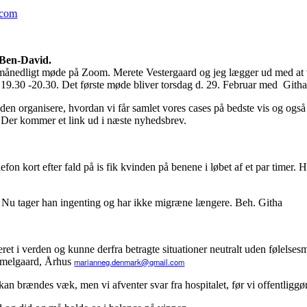
.com
 Ben-David.
e et månedligt møde på Zoom. Merete Vestergaard og jeg lægger ud med at
n 19.30 -20.30. Det første møde bliver torsdag d. 29. Februar med Gith
tiden organisere, hvordan vi får samlet vores cases på bedste vis og også
. Der kommer et link ud i næste nyhedsbrev.
lefon kort efter fald på is fik kvinden på benene i løbet af et par timer.
. Nu tager han ingenting og har ikke migræne længere. Beh. Githa
et i verden og kunne derfra betragte situationer neutralt uden følelsesm
ammelgaard, Århus
marianneg.denmark@gmail.com
an brændes væk, men vi afventer svar fra hospitalet, før vi offentliggø