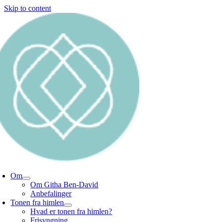
Skip to content
Om
Om Githa Ben-David
Anbefalinger
Tonen fra himlen
Hvad er tonen fra himlen?
Frisyngning