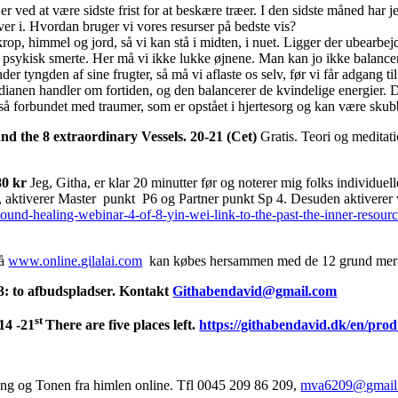
r ved at være sidste frist for at beskære træer. I den sidste måned har 
ever i. Hvordan bruger vi vores resurser på bedste vis?
, himmel og jord, så vi kan stå i midten, i nuet. Ligger der ubearbejde
ykisk smerte. Her må vi ikke lukke øjnene. Man kan jo ikke balancere 
er tyngden af sine frugter, så må vi aflaste os selv, før vi får adgang til
idianen handler om fortiden, og den balancerer de kvindelige energier. D
gså forbundet med traumer, som er opstået i hjertesorg og kan være skub
d the 8 extraordinary Vessels.
20-21 (Cet)
Gratis. Teori og meditati
80 kr
Jeg, Githa, er klar 20 minutter før og noterer mig folks individuel
et, aktiverer Master punkt P6 og Partner punkt Sp 4. Desuden aktivere
/sound-healing-webinar-4-of-8-yin-wei-link-to-the-past-the-inner-resourc
på
www.online.gilalai.com
kan købes hersammen med de 12 grund meridia
3: to afbudspladser. Kontakt
Githabendavid@gmail.com
st
14 -21
There are five places left.
https://githabendavid.dk/en/prod
ng og Tonen fra himlen online. Tfl 0045 209 86 209,
mva6209@gmail