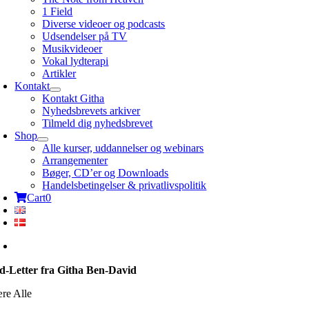
1 Field
Diverse videoer og podcasts
Udsendelser på TV
Musikvideoer
Vokal lydterapi
Artikler
Kontakt
Kontakt Githa
Nyhedsbrevets arkiver
Tilmeld dig nyhedsbrevet
Shop
Alle kurser, uddannelser og webinars
Arrangementer
Bøger, CD’er og Downloads
Handelsbetingelser & privatlivspolitik
Cart
0
d-Letter fra Githa Ben-David
re Alle