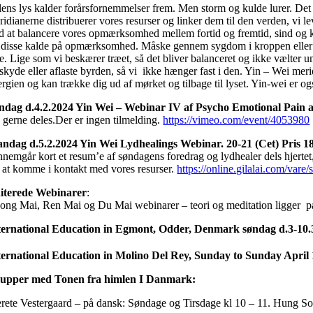
lens lys kalder forårsfornemmelser frem. Men storm og kulde lurer. Det e
idianerne distribuerer vores resurser og linker dem til den verden, vi l
d at balancere vores opmærksomhed mellem fortid og fremtid, sind og krop
l disse kalde på opmærksomhed. Måske gennem sygdom i kroppen eller ps
e. Lige som vi beskærer træet, så det bliver balanceret og ikke vælter und
rskyde eller aflaste byrden, så vi ikke hænger fast i den. Yin – Wei mer
ergien og kan trække dig ud af mørket og tilbage til lyset. Yin-wei er o
ndag d.4.2.2024 Yin Wei – Webinar IV af Psycho Emotional Pain an
 gerne deles.Der er ingen tilmelding.
https://vimeo.com/event/4053980
ndag d.5.2.2024 Yin Wei Lydhealings Webinar. 20-21 (Cet) Pris 1
nnemgår kort et resum’e af søndagens foredrag og lydhealer dels hjert
r at komme i kontakt med vores resurser.
https://online.gilalai.com/vare
iterede Webinarer
:
ong Mai, Ren Mai og Du Mai webinarer – teori og meditation ligger 
ternational Education in Egmont, Odder, Denmark søndag d.3-10.
ternational Education in Molino Del Rey, Sunday to Sunday April 
upper med Tonen fra himlen I Danmark:
rete Vestergaard – på dansk: Søndage og Tirsdage kl 10 – 11. Hung So