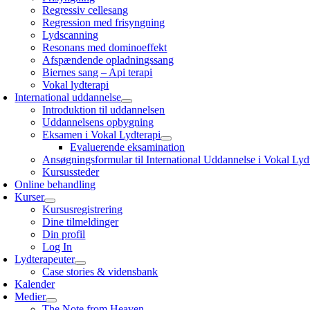
Regressiv cellesang
Regression med frisyngning
Lydscanning
Resonans med dominoeffekt
Afspændende opladningssang
Biernes sang – Api terapi
Vokal lydterapi
International uddannelse
Introduktion til uddannelsen
Uddannelsens opbygning
Eksamen i Vokal Lydterapi
Evaluerende eksamination
Ansøgningsformular til International Uddannelse i Vokal Lyd
Kursussteder
Online behandling
Kurser
Kursusregistrering
Dine tilmeldinger
Din profil
Log In
Lydterapeuter
Case stories & vidensbank
Kalender
Medier
The Note from Heaven