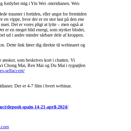
jeg fordybet mig i Yin Wei -meridianen. Wei-
de traumer i fortiden, eller angst for fremtiden
en vippe, hvor der er en stor last på den ene
 nuet. Det er vores pligt at lytte – men også at
et er en meget blid energi, som styrker blodet,
bet ud i andre mindre sårbare dele af kroppen.
on. Dette link fører dig direkte til webinaret og
le ønsker, som beskrives kort i chatten. Vi
r vi Chong Mai, Ren Mai og Du Mai i rygsøjlen
es-selfaccept/
ner. Der er 4-7 film i hvert webinar.
uct/deposit-spain-14-21-april-2024/
.com