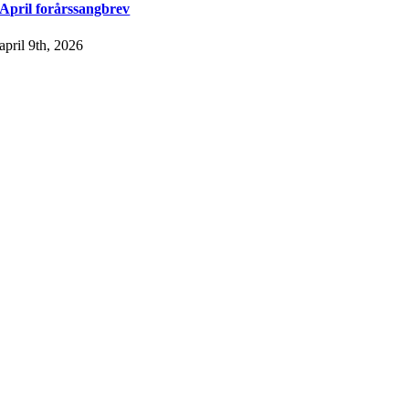
April forårssangbrev
april 9th, 2026