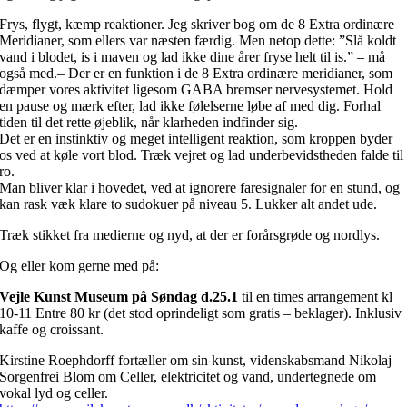
Frys, flygt, kæmp reaktioner. Jeg skriver bog om de 8 Extra ordinære
Meridianer, som ellers var næsten færdig. Men netop dette: ”Slå koldt
vand i blodet, is i maven og lad ikke dine årer fryse helt til is.” – må
også med.– Der er en funktion i de 8 Extra ordinære meridianer, som
dæmper vores aktivitet ligesom GABA bremser nervesystemet. Hold
en pause og mærk efter, lad ikke følelserne løbe af med dig. Forhal
tiden til det rette øjeblik, når klarheden indfinder sig.
Det er en instinktiv og meget intelligent reaktion, som kroppen byder
os ved at køle vort blod. Træk vejret og lad underbevidstheden falde til
ro.
Man bliver klar i hovedet, ved at ignorere faresignaler for en stund, og
kan rask væk klare to sudokuer på niveau 5. Lukker alt andet ude.
Træk stikket fra medierne og nyd, at der er forårsgrøde og nordlys.
Og eller kom gerne med på:
Vejle Kunst Museum på Søndag d.25.1
til en times arrangement kl
10-11 Entre 80 kr (det stod oprindeligt som gratis – beklager). Inklusiv
kaffe og croissant.
Kirstine Roephdorff fortæller om sin kunst, videnskabsmand Nikolaj
Sorgenfrei Blom om Celler, elektricitet og vand, undertegnede om
vokal lyd og celler.