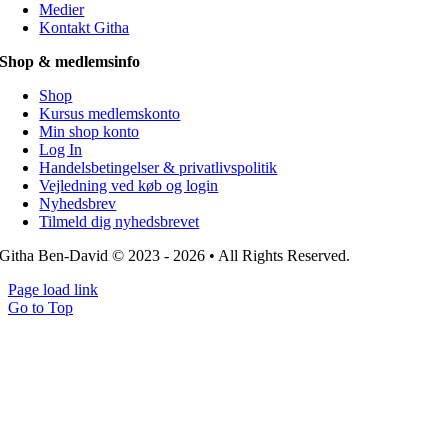
Medier
Kontakt Githa
Shop & medlemsinfo
Shop
Kursus medlemskonto
Min shop konto
Log In
Handelsbetingelser & privatlivspolitik
Vejledning ved køb og login
Nyhedsbrev
Tilmeld dig nyhedsbrevet
Githa Ben-David © 2023 - 2026 • All Rights Reserved.
Page load link
Go to Top