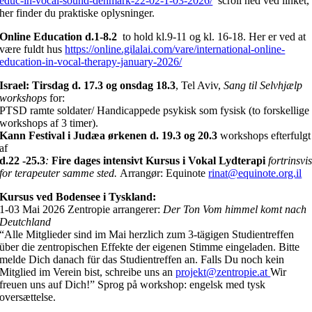
educ-in-vocal-sound-denmark-22-02-1-03-2026/
scroll ned ved linket,
her finder du praktiske oplysninger.
Online Education d.1-8.2
to hold kl.9-11 og kl. 16-18. Her er ved at
være fuldt hus
https://online.gilalai.com/vare/international-online-
education-in-vocal-therapy-january-2026/
Israel:
Tirsdag d. 17.3 og onsdag 18.3
, Tel Aviv,
Sang til Selvhjælp
workshops
for:
PTSD ramte soldater/ Handicappede psykisk som fysisk (to forskellige
workshops af 3 timer).
Kann Festival i Judæa ørkenen
d. 19.3 og 20.3
workshops efterfulgt
af
d.22 -25.3
:
Fire dages intensivt Kursus i Vokal Lydterapi
fortrinsvi
for terapeuter samme sted.
Arrangør: Equinote
rinat@equinote.org.il
Kursus ved Bodensee i Tyskland:
1-03 Mai 2026 Zentropie arrangerer:
Der Ton Vom himmel komt nach
Deutchland
“Alle Mitglieder sind im Mai herzlich zum 3-tägigen Studientreffen
über die zentropischen Effekte der eigenen Stimme eingeladen. Bitte
melde Dich danach für das Studientreffen an. Falls Du noch kein
Mitglied im Verein bist, schreibe uns an
projekt@zentropie.at
Wir
freuen uns auf Dich!” Sprog på workshop: engelsk med tysk
oversættelse.