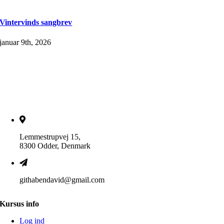
Vintervinds sangbrev
januar 9th, 2026
Lemmestrupvej 15,
8300 Odder, Denmark
githabendavid@gmail.com
Kursus info
Log ind