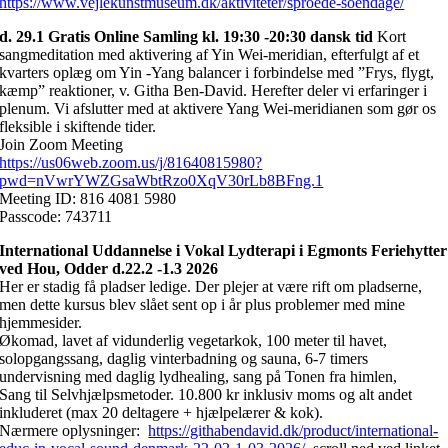
https://www.vejlekunstmuseum.dk/aktiviteter/sproede-soendage/
d. 29.1 Gratis Online Samling kl. 19:30 -20:30 dansk tid
Kort
sangmeditation med aktivering af Yin Wei-meridian, efterfulgt af et
kvarters oplæg om Yin -Yang balancer i forbindelse med ”Frys, flygt,
kæmp” reaktioner, v. Githa Ben-David. Herefter deler vi erfaringer i
plenum. Vi afslutter med at aktivere Yang Wei-meridianen som gør os
fleksible i skiftende tider.
Join Zoom Meeting
https://us06web.zoom.us/j/81640815980?
pwd=nVwrYWZGsaWbtRzo0XqV30rLb8BFng.1
Meeting ID: 816 4081 5980
Passcode: 743711
International Uddannelse i Vokal Lydterapi i Egmonts Feriehytter
ved Hou, Odder d.22.2 -1.3 2026
Her er stadig få pladser ledige. Der plejer at være rift om pladserne,
men dette kursus blev slået sent op i år plus problemer med mine
hjemmesider.
Økomad, lavet af vidunderlig vegetarkok, 100 meter til havet,
solopgangssang, daglig vinterbadning og sauna, 6-7 timers
undervisning med daglig lydhealing, sang på Tonen fra himlen,
Sang til Selvhjælpsmetoder. 10.800 kr inklusiv moms og alt andet
inkluderet (max 20 deltagere + hjælpelærer & kok).
Nærmere oplysninger:
https://githabendavid.dk/product/international-