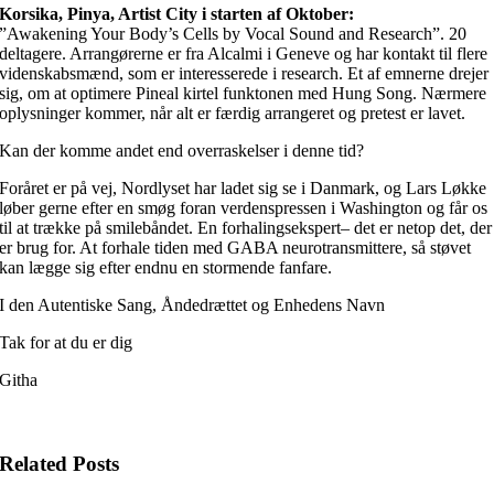
Korsika, Pinya, Artist City i starten af Oktober:
”Awakening Your Body’s Cells by Vocal Sound and Research”. 20
deltagere. Arrangørerne er fra Alcalmi i Geneve og har kontakt til flere
videnskabsmænd, som er interesserede i research. Et af emnerne drejer
sig, om at optimere Pineal kirtel funktonen med Hung Song. Nærmere
oplysninger kommer, når alt er færdig arrangeret og pretest er lavet.
Kan der komme andet end overraskelser i denne tid?
Foråret er på vej, Nordlyset har ladet sig se i Danmark, og Lars Løkke
løber gerne efter en smøg foran verdenspressen i Washington og får os
til at trække på smilebåndet. En forhalingsekspert– det er netop det, der
er brug for. At forhale tiden med GABA neurotransmittere, så støvet
kan lægge sig efter endnu en stormende fanfare.
I den Autentiske Sang, Åndedrættet og Enhedens Navn
Tak for at du er dig
Githa
Related Posts