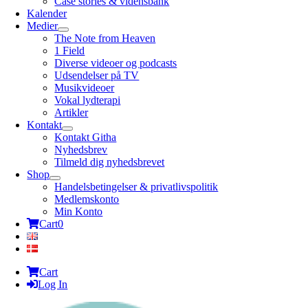
Case stories & vidensbank
Kalender
Medier
The Note from Heaven
1 Field
Diverse videoer og podcasts
Udsendelser på TV
Musikvideoer
Vokal lydterapi
Artikler
Kontakt
Kontakt Githa
Nyhedsbrev
Tilmeld dig nyhedsbrevet
Shop
Handelsbetingelser & privatlivspolitik
Medlemskonto
Min Konto
Cart
0
Cart
Log In