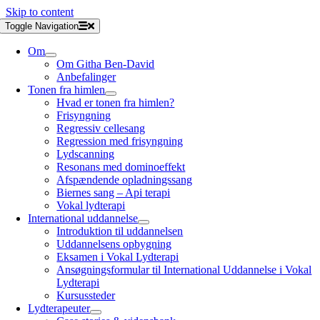
Skip to content
Toggle Navigation
Om
Om Githa Ben-David
Anbefalinger
Tonen fra himlen
Hvad er tonen fra himlen?
Frisyngning
Regressiv cellesang
Regression med frisyngning
Lydscanning
Resonans med dominoeffekt
Afspændende opladningssang
Biernes sang – Api terapi
Vokal lydterapi
International uddannelse
Introduktion til uddannelsen
Uddannelsens opbygning
Eksamen i Vokal Lydterapi
Ansøgningsformular til International Uddannelse i Vokal
Lydterapi
Kursussteder
Lydterapeuter