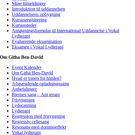
Mine tilmeldinger
Introduktion til uddannelsen
Uddannelsens opbygning
Kursusregistrering
Kursussteder
Ansøgningsformular til International Uddannelse i Vokal
Lydterapi
Evaluerende eksamination
Eksamen i Vokal Lydterapi
Om Githa Ben-David
Event Kalender
Om Githa Ben-David
Hvad er tonen fra himlen?
Afspændende opladningssang
Anbefalinger
Biernes sang – Api terapi
Frisyngning
Lydscanning
Lydterapi
Regression med frisyngning
Regressiv cellesang
Resonans med dominoeffekt
Vokal lydterapi