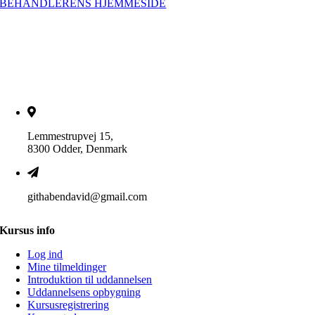
BEHANDLERENS HJEMMESIDE
Lemmestrupvej 15,
8300 Odder, Denmark
githabendavid@gmail.com
Kursus info
Log ind
Mine tilmeldinger
Introduktion til uddannelsen
Uddannelsens opbygning
Kursusregistrering