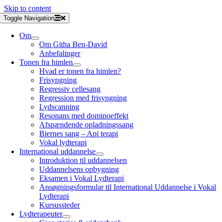
Skip to content
Toggle Navigation
Om
Om Githa Ben-David
Anbefalinger
Tonen fra himlen
Hvad er tonen fra himlen?
Frisyngning
Regressiv cellesang
Regression med frisyngning
Lydscanning
Resonans med dominoeffekt
Afspændende opladningssang
Biernes sang – Api terapi
Vokal lydterapi
International uddannelse
Introduktion til uddannelsen
Uddannelsens opbygning
Eksamen i Vokal Lydterapi
Ansøgningsformular til International Uddannelse i Vokal
Lydterapi
Kursussteder
Lydterapeuter