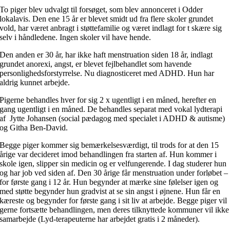
To piger blev udvalgt til forsøget, som blev annonceret i Odder
lokalavis. Den ene 15 år er blevet smidt ud fra flere skoler grundet
vold, har været anbragt i støttefamilie og været indlagt for t skære sig
selv i håndledene. Ingen skoler vil have hende.
Den anden er 30 år, har ikke haft menstruation siden 18 år, indlagt
grundet anorexi, angst, er blevet fejlbehandlet som havende
personlighedsforstyrrelse. Nu diagnosticeret med ADHD. Hun har
aldrig kunnet arbejde.
Pigerne behandles hver for sig 2 x ugentligt i en måned, herefter en
gang ugentligt i en måned. De behandles separat med vokal lydterapi
af Jytte Johansen (social pædagog med specialet i ADHD & autisme)
og Githa Ben-David.
Begge piger kommer sig bemærkelsesværdigt, til trods for at den 15
årige var decideret imod behandlingen fra starten af. Hun kommer i
skole igen, slipper sin medicin og er velfungerende. I dag studerer hun
og har job ved siden af. Den 30 årige får menstruation under forløbet –
for første gang i 12 år. Hun begynder at mærke sine følelser igen og
med støtte begynder hun gradvist at se sin angst i øjnene. Hun får en
kæreste og begynder for første gang i sit liv at arbejde. Begge piger vil
gerne fortsætte behandlingen, men deres tilknyttede kommuner vil ikke
samarbejde (Lyd-terapeuterne har arbejdet gratis i 2 måneder).