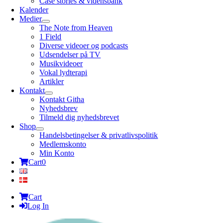
Case stories & vidensbank
Kalender
Medier
The Note from Heaven
1 Field
Diverse videoer og podcasts
Udsendelser på TV
Musikvideoer
Vokal lydterapi
Artikler
Kontakt
Kontakt Githa
Nyhedsbrev
Tilmeld dig nyhedsbrevet
Shop
Handelsbetingelser & privatlivspolitik
Medlemskonto
Min Konto
Cart
0
Cart
Log In