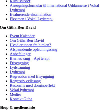
Kursussteder
Ansøgningsformular til International Uddannelse i Vokal
Lydterapi
Evaluerende eksamination
Eksamen i Vokal Lydterapi
Om Githa Ben-David
Event Kalender
Om Githa Ben-David
Hvad er tonen fra himlen?
Afspændende opladningssang
Anbefalinger
Biernes sang – Api terapi
Frisyngning
Lydscanning
Lydterapi
Regression med frisyngning
Regressiv cellesang
Resonans med dominoeffekt
Vokal lydterapi
Medier
Kontakt Githa
Shop & medlemsinfo