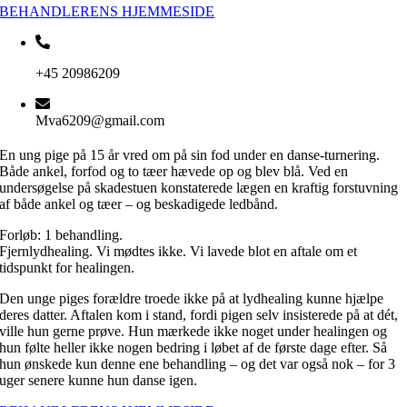
BEHANDLERENS HJEMMESIDE
+45 20986209
Mva6209@gmail.com
En ung pige på 15 år vred om på sin fod under en danse-turnering.
Både ankel, forfod og to tæer hævede op og blev blå. Ved en
undersøgelse på skadestuen konstaterede lægen en kraftig forstuvning
af både ankel og tæer – og beskadigede ledbånd.
Forløb: 1 behandling.
Fjernlydhealing. Vi mødtes ikke. Vi lavede blot en aftale om et
tidspunkt for healingen.
Den unge piges forældre troede ikke på at lydhealing kunne hjælpe
deres datter. Aftalen kom i stand, fordi pigen selv insisterede på at dét,
ville hun gerne prøve. Hun mærkede ikke noget under healingen og
hun følte heller ikke nogen bedring i løbet af de første dage efter. Så
hun ønskede kun denne ene behandling – og det var også nok – for 3
uger senere kunne hun danse igen.