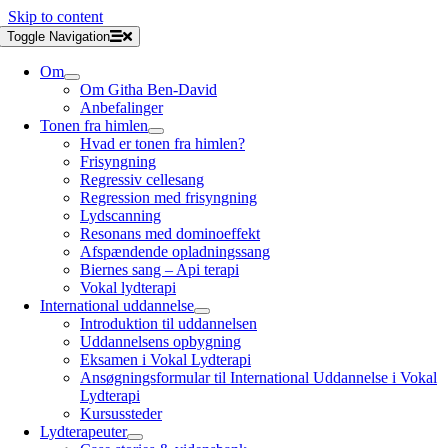
Skip to content
Toggle Navigation
Om
Om Githa Ben-David
Anbefalinger
Tonen fra himlen
Hvad er tonen fra himlen?
Frisyngning
Regressiv cellesang
Regression med frisyngning
Lydscanning
Resonans med dominoeffekt
Afspændende opladningssang
Biernes sang – Api terapi
Vokal lydterapi
International uddannelse
Introduktion til uddannelsen
Uddannelsens opbygning
Eksamen i Vokal Lydterapi
Ansøgningsformular til International Uddannelse i Vokal
Lydterapi
Kursussteder
Lydterapeuter