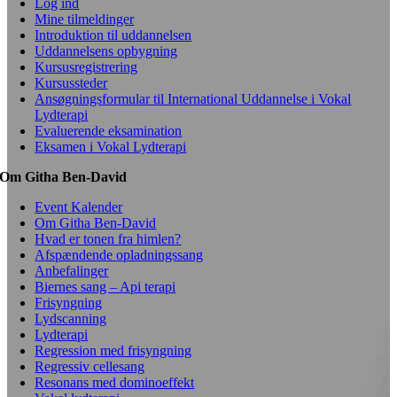
Log ind
Mine tilmeldinger
Introduktion til uddannelsen
Uddannelsens opbygning
Kursusregistrering
Kursussteder
Ansøgningsformular til International Uddannelse i Vokal
Lydterapi
Evaluerende eksamination
Eksamen i Vokal Lydterapi
Om Githa Ben-David
Event Kalender
Om Githa Ben-David
Hvad er tonen fra himlen?
Afspændende opladningssang
Anbefalinger
Biernes sang – Api terapi
Frisyngning
Lydscanning
Lydterapi
Regression med frisyngning
Regressiv cellesang
Resonans med dominoeffekt