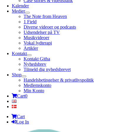
Case stories & vidensbank
Kalender
Medier
The Note from Heaven
1 Field
Diverse videoer og podcasts
Udsendelser på TV
Musikvideoer
Vokal lydterapi
Artikler
Kontakt
Kontakt Githa
Nyhedsbrev
Tilmeld dig nyhedsbrevet
Shop
Handelsbetingelser & privatlivspolitik
Medlemskonto
Min Konto
Cart
0
Cart
Log In