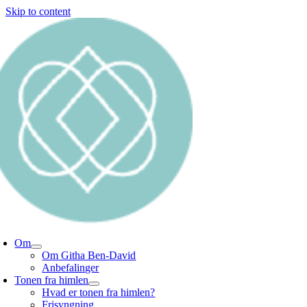
Skip to content
Om
Om Githa Ben-David
Anbefalinger
Tonen fra himlen
Hvad er tonen fra himlen?
Frisyngning