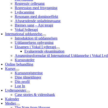
Regressiv cellesang
Regression med frisyngning
Lydscanning
Resonans med dominoeffekt
Afspændende opladningssang
Biernes sang – Api terapi
Vokal lydterapi
International uddannelse
Introduktion til uddannelsen
Uddannelsens opbygning
Eksamen i Vokal Lydterapi
Evaluerende eksamination
Ansøgningsformular til International Uddannelse i Vokal Lyd
Kursussteder
Online behandling
Kurser
Kursusregistrering
Dine tilmeldinger
Din profil
Log In
Lydterapeuter
Case stories & vidensbank
Kalender
Medier
The Note from Heaven