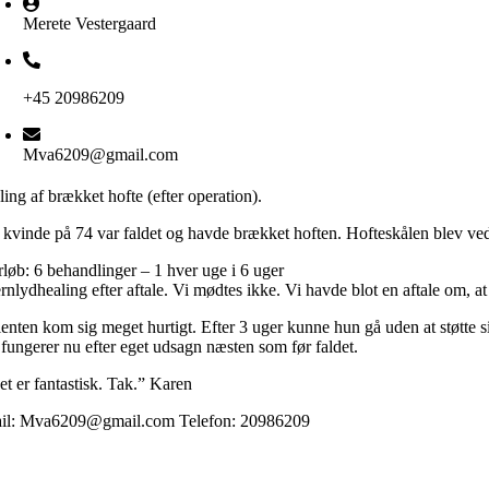
Merete Vestergaard
+45 20986209
Mva6209@gmail.com
ing af brækket hofte (efter operation).
kvinde på 74 var faldet og havde brækket hoften. Hofteskålen blev ved f
rløb: 6 behandlinger – 1 hver uge i 6 uger
rnlydhealing efter aftale. Vi mødtes ikke. Vi havde blot en aftale om, at
ienten kom sig meget hurtigt. Efter 3 uger kunne hun gå uden at støtte 
 fungerer nu efter eget udsagn næsten som før faldet.
et er fantastisk. Tak.” Karen
il: Mva6209@gmail.com Telefon: 20986209