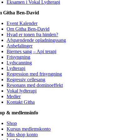
Eksamen i Vokal Lydterapi
 Githa Ben-David
Event Kalender
Om Githa Ben-David
Hvad er tonen fra himlen?
Afspændende opladningssang
Anbefalinger
Biernes sang – Api terapi
Frisyngning
Lydscanning
Lydterapi
Regression med frisyngning
Regressiv cellesang
Resonans med dominoeffekt
Vokal lydterapi
Medier
Kontakt Githa
op & medlemsinfo
Shop
Kursus medlemskonto
Min shop konto