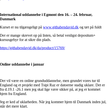
International uddannelse i Egmont den 16. – 24. februar,
Danmark
Kurset er nu tilgængeligt på
www.githabendavid.dk
og tæt på fuldt
Der er mange skrevet op på listen, så betal venligst depositum+
kursusgebyr for at sikre din plads.
https://githabendavid.dk/da/product/15769/
Online uddannelse i januar
Der vil være en online grunduddannelse, men grundet vores tur til
England og et projekt med Tsipi Raz er datoerne stadig uklare. Det er
fra d.19.1 -26.1 men jeg skal lige være sikker på, at jeg er kommet
hjem fra England.
Jeg er ked af uklarheden. Når jeg kommer hjem til Danmark inden jul,
står det mere klart.