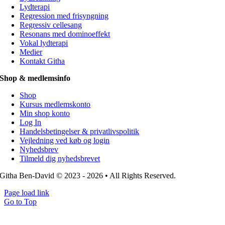
Lydterapi
Regression med frisyngning
Regressiv cellesang
Resonans med dominoeffekt
Vokal lydterapi
Medier
Kontakt Githa
Shop & medlemsinfo
Shop
Kursus medlemskonto
Min shop konto
Log In
Handelsbetingelser & privatlivspolitik
Vejledning ved køb og login
Nyhedsbrev
Tilmeld dig nyhedsbrevet
Githa Ben-David © 2023 - 2026 • All Rights Reserved.
Page load link
Go to Top