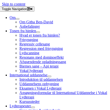
Skip to content
Toggle Navigation
Om
Om Githa Ben-David
Anbefalinger
Tonen fra himlen
Hvad er tonen fra himlen?
Frisyngning
Regressiv cellesang
Regression med frisyngning
Lydscanning
Resonans med dominoeffekt
Afspændende opladningssang
Biernes sang – Api terapi
Vokal lydterapi
International uddannelse
Introduktion til uddannelsen
Uddannelsens opbygning
Eksamen i Vokal Lydterapi
Ansøgningsformular til International Uddannelse i Vokal
Lydterapi
Kursussteder
Lydterapeuter