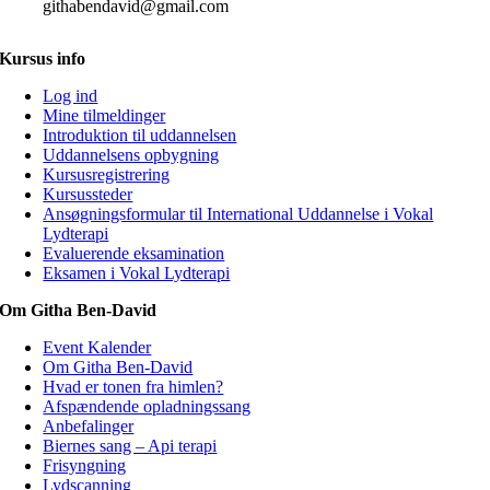
githabendavid@gmail.com
Kursus info
Log ind
Mine tilmeldinger
Introduktion til uddannelsen
Uddannelsens opbygning
Kursusregistrering
Kursussteder
Ansøgningsformular til International Uddannelse i Vokal
Lydterapi
Evaluerende eksamination
Eksamen i Vokal Lydterapi
Om Githa Ben-David
Event Kalender
Om Githa Ben-David
Hvad er tonen fra himlen?
Afspændende opladningssang
Anbefalinger
Biernes sang – Api terapi
Frisyngning
Lydscanning