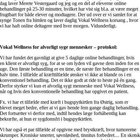
dag laver Merete Vestergaard og jeg og en del af eleverne online
behandlinger på 25-30 minutter, hvilket har vist sig bl.a. at være meget
frugtbart for både elever og modtagere. Der ud over er vi samlet for at
synge Tonen fra himlen og laver daglig Vokal Wellness korsang , hvor
vi har haft online deltagere med hver morgen. Vidunderligt.
Vokal Wellness for alvorligt syge mennesker – protokol:
Vi har fundet det gavnligt at give 5 daglige online behandlinger, hvis
en klient er alvorligt syg, for at se om lyden vil gavne dem inden for en
uge. Den første behandling er en time, de næste fire behandlinger er en
halv time. I tilfælde af kræfttilfælde ønsker vi ikke at blande os i en
konventionel behandling. Det er ikke godt at ride to heste på én gang.
Derfor styrker vi kun et alvorlig sygt menneske med Vokal Wellness,
når og hvis den konventionelle behandling har opgivet en patient.
Fx. vi har et tilfælde med kræft i bugspytkirtlen fra Østrig, som er
blevet meget bedre, efter at vi gav hende fem gange daglig behandling.
Det fortsætter vi derfor med, indtil hendes læge forhåbentlig kan
bekræfte, at hun er sygdomsfri i bugspytkirtlen.
Vi har også et par tilfælde af opgivne med brystkræft, hvor tumorerne
skrumper. Kroniske smerter, søvnløshed, tinnitus forbedret… En skots