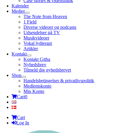
Case stories & vidensbank
Kalender
Medier
The Note from Heaven
1 Field
Diverse videoer og podcasts
Udsendelser på TV
Musikvideoer
Vokal lydterapi
Artikler
Kontakt
Kontakt Githa
Nyhedsbrev
Tilmeld dig nyhedsbrevet
Shop
Handelsbetingelser & privatlivspolitik
Medlemskonto
Min Konto
Cart
0
Cart
Log In