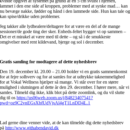
kvinde opgivet af systemet på grund af en 5 cm svulst i hjernen,
lammet i den ene side af kroppen, problemer med at synke mad… kan
nu bevæge nakke, fødder og hånd i den lammede side. Hun kan tale o
kan spise/drikke uden problemer.
Jeg takker alle lydhealere/deltagere for at være en del af de mange
sessioner/de gode ting der sker. Enheds-feltet bygger vi op sammen –
Det er et mirakel at være med til dette – og så i de smukkeste
omgivelser med rent kildevand, bjerge og sol i december.
Gratis samling for modtagere af dette nyhedsbrev
Den 19. december kl. 20.00 – 21.00 holder vi en gratis sammenkomst
for at fejre solhverv og for at samles for at udtrykke taknemmelighed
for at Vokal Wellness hjælper så mange. Vi står over for en større
mulighed i slutningen af ​​dette år den 29. december. I hører mere, når vi
samles. Tilmeld dig ikke, klik blot på dette zoomlink, og du vil slutte
dig til os
https://us06web.zoom.us/j/84823407541?
pwd=oz9C2vnEGsXbfUdVjsAl4gT1LnDD4L.1
Lad gerne dine venner vide, at de kan tilmelde dig dette nyhedsbrev
på
http://www.githabendavid.dk