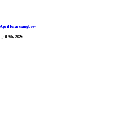
April forårssangbrev
april 9th, 2026