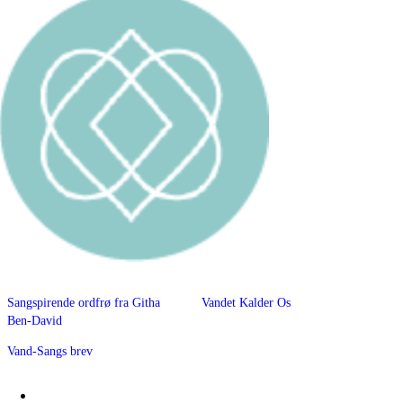
Sangspirende ordfrø fra Githa
Vandet Kalder Os
Ben-David
Vand-Sangs brev