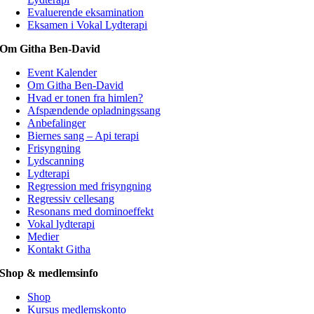
Evaluerende eksamination
Eksamen i Vokal Lydterapi
Om Githa Ben-David
Event Kalender
Om Githa Ben-David
Hvad er tonen fra himlen?
Afspændende opladningssang
Anbefalinger
Biernes sang – Api terapi
Frisyngning
Lydscanning
Lydterapi
Regression med frisyngning
Regressiv cellesang
Resonans med dominoeffekt
Vokal lydterapi
Medier
Kontakt Githa
Shop & medlemsinfo
Shop
Kursus medlemskonto