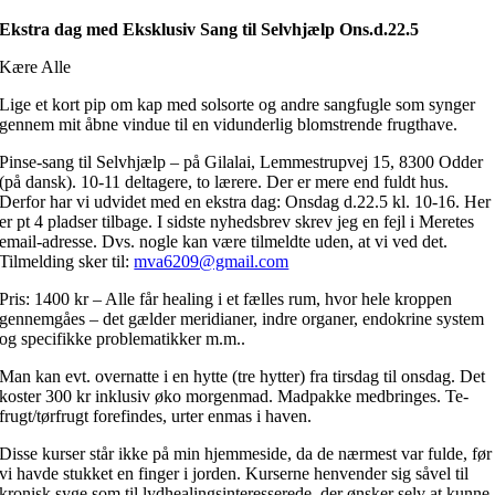
Ekstra dag med Eksklusiv Sang til Selvhjælp Ons.d.22.5
Kære Alle
Lige et kort pip om kap med solsorte og andre sangfugle som synger
gennem mit åbne vindue til en vidunderlig blomstrende frugthave.
Pinse-sang til Selvhjælp – på Gilalai, Lemmestrupvej 15, 8300 Odder
(på dansk). 10-11 deltagere, to lærere. Der er mere end fuldt hus.
Derfor har vi udvidet med en ekstra dag: Onsdag d.22.5 kl. 10-16. Her
er pt 4 pladser tilbage. I sidste nyhedsbrev skrev jeg en fejl i Meretes
email-adresse. Dvs. nogle kan være tilmeldte uden, at vi ved det.
Tilmelding sker til:
mva6209@gmail.com
Pris: 1400 kr – Alle får healing i et fælles rum, hvor hele kroppen
gennemgåes – det gælder meridianer, indre organer, endokrine system
og specifikke problematikker m.m..
Man kan evt. overnatte i en hytte (tre hytter) fra tirsdag til onsdag. Det
koster 300 kr inklusiv øko morgenmad. Madpakke medbringes. Te-
frugt/tørfrugt forefindes, urter enmas i haven.
Disse kurser står ikke på min hjemmeside, da de nærmest var fulde, før
vi havde stukket en finger i jorden. Kurserne henvender sig såvel til
kronisk syge som til lydhealingsinteresserede, der ønsker selv at kunne