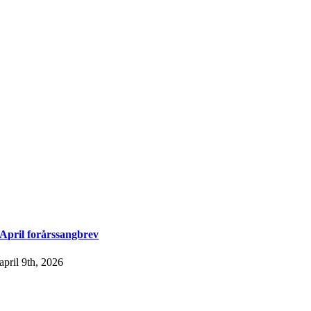
April forårssangbrev
april 9th, 2026