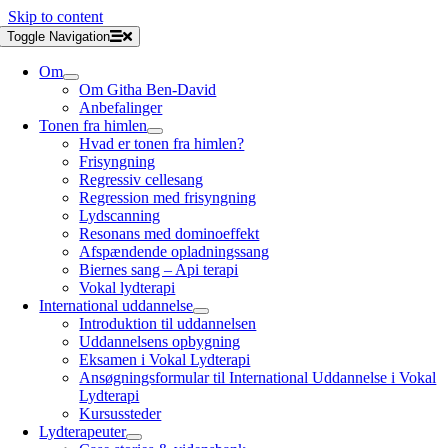
Skip to content
Toggle Navigation
Om
Om Githa Ben-David
Anbefalinger
Tonen fra himlen
Hvad er tonen fra himlen?
Frisyngning
Regressiv cellesang
Regression med frisyngning
Lydscanning
Resonans med dominoeffekt
Afspændende opladningssang
Biernes sang – Api terapi
Vokal lydterapi
International uddannelse
Introduktion til uddannelsen
Uddannelsens opbygning
Eksamen i Vokal Lydterapi
Ansøgningsformular til International Uddannelse i Vokal
Lydterapi
Kursussteder
Lydterapeuter