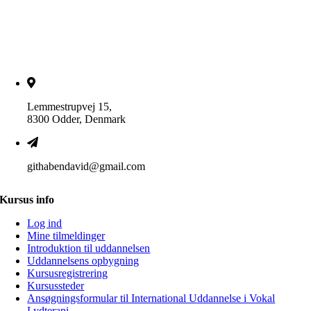
Lemmestrupvej 15,
8300 Odder, Denmark
githabendavid@gmail.com
Kursus info
Log ind
Mine tilmeldinger
Introduktion til uddannelsen
Uddannelsens opbygning
Kursusregistrering
Kursussteder
Ansøgningsformular til International Uddannelse i Vokal
Lydterapi