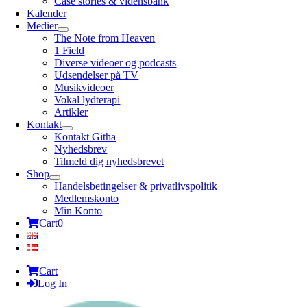
Case stories & vidensbank
Kalender
Medier
The Note from Heaven
1 Field
Diverse videoer og podcasts
Udsendelser på TV
Musikvideoer
Vokal lydterapi
Artikler
Kontakt
Kontakt Githa
Nyhedsbrev
Tilmeld dig nyhedsbrevet
Shop
Handelsbetingelser & privatlivspolitik
Medlemskonto
Min Konto
Cart
0
Cart
Log In