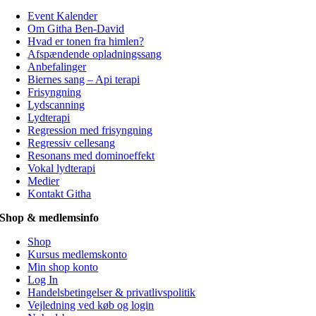
Event Kalender
Om Githa Ben-David
Hvad er tonen fra himlen?
Afspændende opladningssang
Anbefalinger
Biernes sang – Api terapi
Frisyngning
Lydscanning
Lydterapi
Regression med frisyngning
Regressiv cellesang
Resonans med dominoeffekt
Vokal lydterapi
Medier
Kontakt Githa
Shop & medlemsinfo
Shop
Kursus medlemskonto
Min shop konto
Log In
Handelsbetingelser & privatlivspolitik
Vejledning ved køb og login