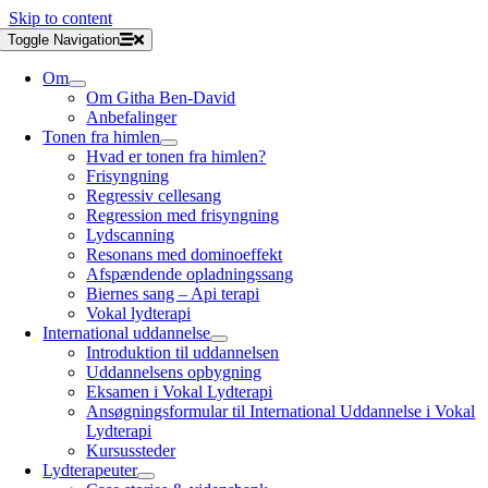
Skip to content
Toggle Navigation
Om
Om Githa Ben-David
Anbefalinger
Tonen fra himlen
Hvad er tonen fra himlen?
Frisyngning
Regressiv cellesang
Regression med frisyngning
Lydscanning
Resonans med dominoeffekt
Afspændende opladningssang
Biernes sang – Api terapi
Vokal lydterapi
International uddannelse
Introduktion til uddannelsen
Uddannelsens opbygning
Eksamen i Vokal Lydterapi
Ansøgningsformular til International Uddannelse i Vokal
Lydterapi
Kursussteder
Lydterapeuter