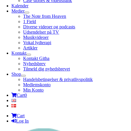
Case stories & vidensbank
Kalender
Medier
The Note from Heaven
1 Field
Diverse videoer og podcasts
Udsendelser på TV
Musikvideoer
Vokal lydterapi
Artikler
Kontakt
Kontakt Githa
Nyhedsbrev
Tilmeld dig nyhedsbrevet
Shop
Handelsbetingelser & privatlivspolitik
Medlemskonto
Min Konto
Cart
0
Cart
Log In