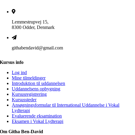
Lemmestrupvej 15,
8300 Odder, Denmark
githabendavid@gmail.com
Kursus info
Log ind
Mine tilmeldinger
Introduktion til uddannelsen
Uddannelsens opbygning
Kursusregistrering
Kursussteder
Ansøgningsformular til International Uddannelse i Vokal
Lydterapi
Evaluerende eksamination
Eksamen i Vokal Lydterapi
Om Githa Ben-David