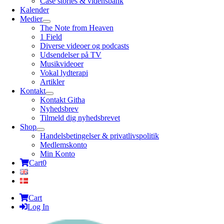
Case stories & vidensbank
Kalender
Medier
The Note from Heaven
1 Field
Diverse videoer og podcasts
Udsendelser på TV
Musikvideoer
Vokal lydterapi
Artikler
Kontakt
Kontakt Githa
Nyhedsbrev
Tilmeld dig nyhedsbrevet
Shop
Handelsbetingelser & privatlivspolitik
Medlemskonto
Min Konto
Cart
0
Cart
Log In