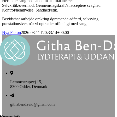
Herunder sangmeditation til at afbalancere:
Selvkritik/overmod, Gennemslagskraft/at acceptere svaghed,
Kontrol/hengivelse, Sandhed/etik.
Bevidsthedsarbejde omkring dømmende adfærd, selvsving,
præstationsiver, når vi optræder offentligt med sang.
Nya Fleron
2026-03-11T20:33:14+00:00
Lemmestrupvej 15,
8300 Odder, Denmark
githabendavid@gmail.com
Kursus info