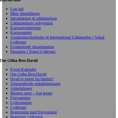
Log ind
Mine tilmeldinger
Introduktion til uddannelsen
Uddannelsens opbygning
Kursusregistrering
Kursussteder
Ansøgningsformular til International Uddannelse i Vokal
Lydterapi
Evaluerende eksamination
Eksamen i Vokal Lydterapi
Om Githa Ben-David
Event Kalender
Om Githa Ben-David
Hvad er tonen fra himlen?
Afspændende opladningssang
Anbefalinger
Biernes sang – Api terapi
Frisyngning
Lydscanning
Lydterapi
Regression med frisyngning
Regressiv cellesang