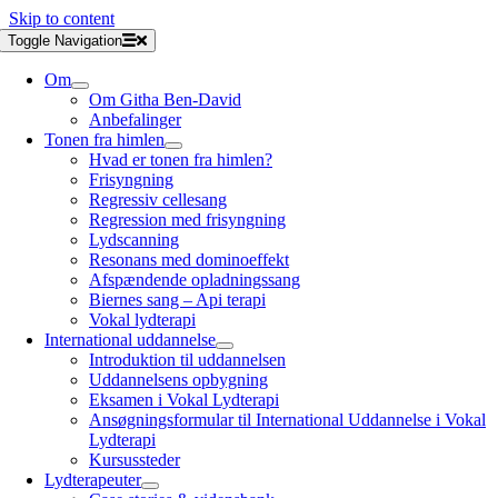
Skip to content
Toggle Navigation
Om
Om Githa Ben-David
Anbefalinger
Tonen fra himlen
Hvad er tonen fra himlen?
Frisyngning
Regressiv cellesang
Regression med frisyngning
Lydscanning
Resonans med dominoeffekt
Afspændende opladningssang
Biernes sang – Api terapi
Vokal lydterapi
International uddannelse
Introduktion til uddannelsen
Uddannelsens opbygning
Eksamen i Vokal Lydterapi
Ansøgningsformular til International Uddannelse i Vokal
Lydterapi
Kursussteder
Lydterapeuter