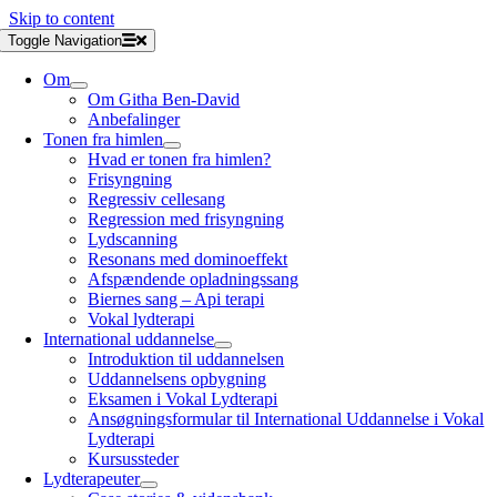
Skip to content
Toggle Navigation
Om
Om Githa Ben-David
Anbefalinger
Tonen fra himlen
Hvad er tonen fra himlen?
Frisyngning
Regressiv cellesang
Regression med frisyngning
Lydscanning
Resonans med dominoeffekt
Afspændende opladningssang
Biernes sang – Api terapi
Vokal lydterapi
International uddannelse
Introduktion til uddannelsen
Uddannelsens opbygning
Eksamen i Vokal Lydterapi
Ansøgningsformular til International Uddannelse i Vokal
Lydterapi
Kursussteder
Lydterapeuter