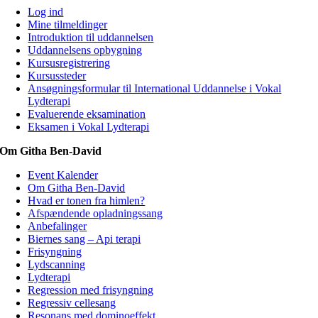
Log ind
Mine tilmeldinger
Introduktion til uddannelsen
Uddannelsens opbygning
Kursusregistrering
Kursussteder
Ansøgningsformular til International Uddannelse i Vokal
Lydterapi
Evaluerende eksamination
Eksamen i Vokal Lydterapi
Om Githa Ben-David
Event Kalender
Om Githa Ben-David
Hvad er tonen fra himlen?
Afspændende opladningssang
Anbefalinger
Biernes sang – Api terapi
Frisyngning
Lydscanning
Lydterapi
Regression med frisyngning
Regressiv cellesang
Resonans med dominoeffekt