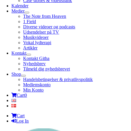
Case stories & vidensbank
Kalender
Medier
The Note from Heaven
1 Field
Diverse videoer og podcasts
Udsendelser på TV
Musikvideoer
Vokal lydterapi
Artikler
Kontakt
Kontakt Githa
Nyhedsbrev
Tilmeld dig nyhedsbrevet
Shop
Handelsbetingelser & privatlivspolitik
Medlemskonto
Min Konto
Cart
0
Cart
Log In