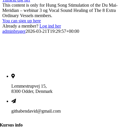
This content is only for Hung Song Stimulation of the Du Mai-
Meridian – webinar 3 og Vocal Sound Healing of The 8 Extra
Ordinary Vessels members.
You can sign up here
Already a member?
Log ind her
adminbruger
2026-03-21T19:29:57+00:00
Lemmestrupvej 15,
8300 Odder, Denmark
githabendavid@gmail.com
Kursus info