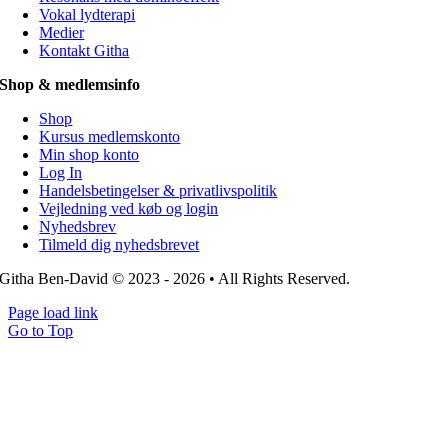
Vokal lydterapi
Medier
Kontakt Githa
Shop & medlemsinfo
Shop
Kursus medlemskonto
Min shop konto
Log In
Handelsbetingelser & privatlivspolitik
Vejledning ved køb og login
Nyhedsbrev
Tilmeld dig nyhedsbrevet
Githa Ben-David © 2023 - 2026 • All Rights Reserved.
Page load link
Go to Top