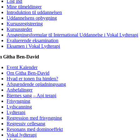
Log ind
Mine tilmeldinger
Introduktion til uddannelsen
Uddannelsens opbygning
Kursusregistrering
Kursussteder
Ansøgningsformular til International Uddannelse i Vokal Lydterapi
Evaluerende eksamination
Eksamen i Vokal Lydterapi
 Githa Ben-David
Event Kalender
Om Githa Ben-David
Hvad er tonen fra himlen?
Afspændende opladningssang
Anbefalinger
Biernes sang – Api terapi
Frisyngning
Lydscanning
Lydterapi
Regression med frisyngning
Regressiv cellesang
Resonans med dominoeffekt
Vokal lydterapi