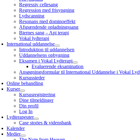
Regressiv cellesang
Regression med frisyngning
Lydscanning
Resonans med dominoeffekt
Afspændende opladningssang
Biernes sang – Api terapi
Vokal lydterapi
International uddannelse
Introduktion til uddannelsen
Uddannelsens opbygning
Eksamen i Vokal Lydterapi
Evaluerende eksamination
Ansøgningsformular til International Uddannelse i Vokal Lyd
Kursussteder
Online behandling
Kurser
Kursusregistrering
Dine tilmeldinger
Din profil
Log In
Lydterapeuter
Case stories & vidensbank
Kalender
Medier
The Note from Heaven