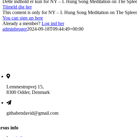
Dette indhold er kun for NY – I. Hung Song Meditation on The Spl
Tilmeld dig her
This content is only for NY – I. Hung Song Meditation on The Sple
You can sign up here
Already a member?
Log ind her
adminbruger
2024-09-18T09:44:49+00:00
Lemmestrupvej 15,
8300 Odder, Denmark
githabendavid@gmail.com
rsus info