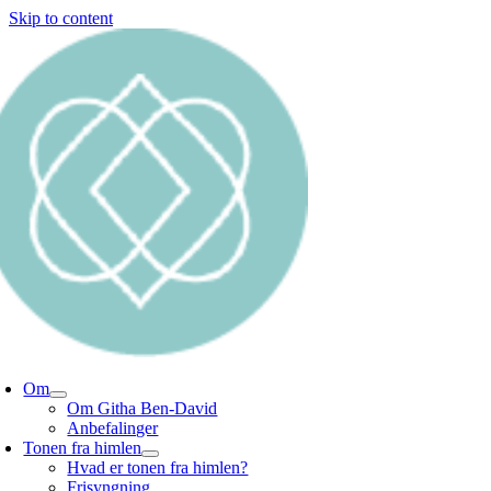
Skip to content
Om
Om Githa Ben-David
Anbefalinger
Tonen fra himlen
Hvad er tonen fra himlen?
Frisyngning