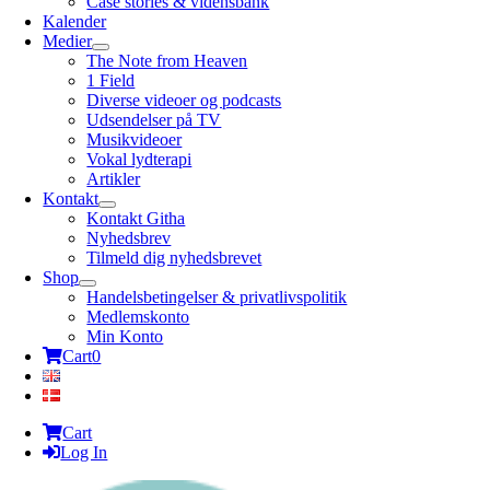
Case stories & vidensbank
Kalender
Medier
The Note from Heaven
1 Field
Diverse videoer og podcasts
Udsendelser på TV
Musikvideoer
Vokal lydterapi
Artikler
Kontakt
Kontakt Githa
Nyhedsbrev
Tilmeld dig nyhedsbrevet
Shop
Handelsbetingelser & privatlivspolitik
Medlemskonto
Min Konto
Cart
0
Cart
Log In