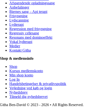
Afspændende opladningssang
Anbefalinger
Biernes sang – Api terapi
Frisyngning
Lydscanning
Lydterapi
Regression med frisyngning
Regressiv cellesang
Resonans med dominoeffekt
Vokal lydterapi
Medier
Kontakt Githa
Shop & medlemsinfo
Shop
Kursus medlemskonto
Min shop konto
Log In
Handelsbetingelser & privatlivspolitik
Vejledning ved køb og login
Nyhedsbrev
Tilmeld dig nyhedsbrevet
Githa Ben-David © 2023 - 2026 • All Rights Reserved.