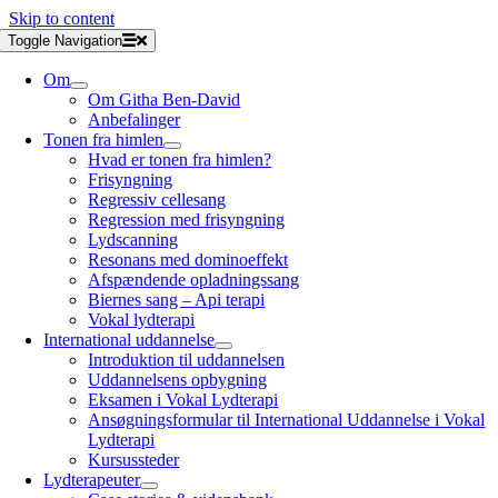
Skip to content
Toggle Navigation
Om
Om Githa Ben-David
Anbefalinger
Tonen fra himlen
Hvad er tonen fra himlen?
Frisyngning
Regressiv cellesang
Regression med frisyngning
Lydscanning
Resonans med dominoeffekt
Afspændende opladningssang
Biernes sang – Api terapi
Vokal lydterapi
International uddannelse
Introduktion til uddannelsen
Uddannelsens opbygning
Eksamen i Vokal Lydterapi
Ansøgningsformular til International Uddannelse i Vokal
Lydterapi
Kursussteder
Lydterapeuter