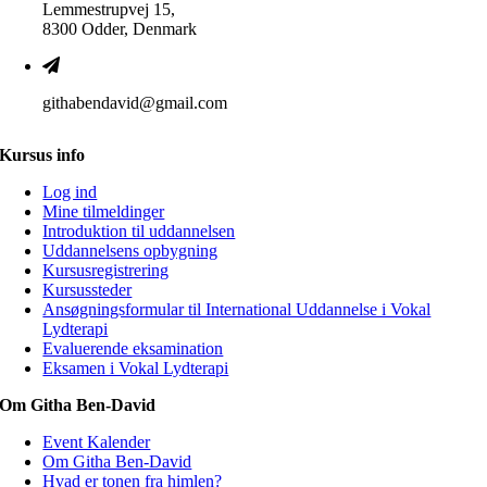
Lemmestrupvej 15,
8300 Odder, Denmark
githabendavid@gmail.com
Kursus info
Log ind
Mine tilmeldinger
Introduktion til uddannelsen
Uddannelsens opbygning
Kursusregistrering
Kursussteder
Ansøgningsformular til International Uddannelse i Vokal
Lydterapi
Evaluerende eksamination
Eksamen i Vokal Lydterapi
Om Githa Ben-David
Event Kalender
Om Githa Ben-David
Hvad er tonen fra himlen?