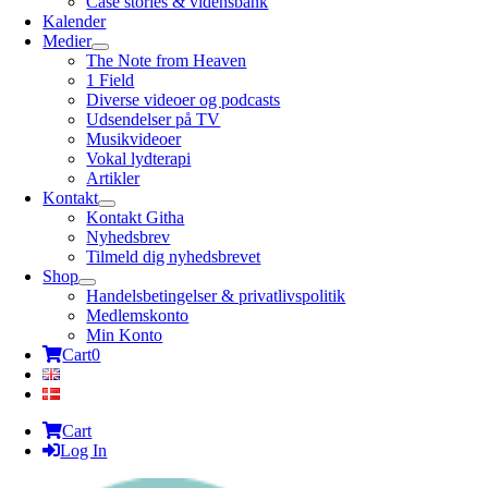
Case stories & vidensbank
Kalender
Medier
The Note from Heaven
1 Field
Diverse videoer og podcasts
Udsendelser på TV
Musikvideoer
Vokal lydterapi
Artikler
Kontakt
Kontakt Githa
Nyhedsbrev
Tilmeld dig nyhedsbrevet
Shop
Handelsbetingelser & privatlivspolitik
Medlemskonto
Min Konto
Cart
0
Cart
Log In