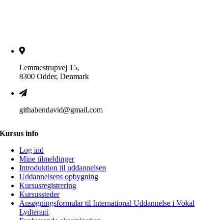
Lemmestrupvej 15,
8300 Odder, Denmark
githabendavid@gmail.com
Kursus info
Log ind
Mine tilmeldinger
Introduktion til uddannelsen
Uddannelsens opbygning
Kursusregistrering
Kursussteder
Ansøgningsformular til International Uddannelse i Vokal
Lydterapi