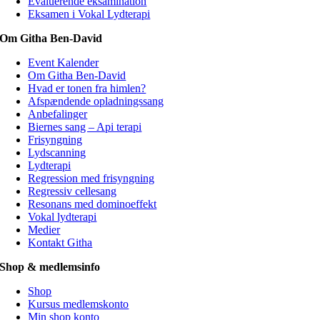
Evaluerende eksamination
Eksamen i Vokal Lydterapi
Om Githa Ben-David
Event Kalender
Om Githa Ben-David
Hvad er tonen fra himlen?
Afspændende opladningssang
Anbefalinger
Biernes sang – Api terapi
Frisyngning
Lydscanning
Lydterapi
Regression med frisyngning
Regressiv cellesang
Resonans med dominoeffekt
Vokal lydterapi
Medier
Kontakt Githa
Shop & medlemsinfo
Shop
Kursus medlemskonto
Min shop konto