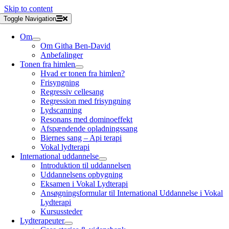
Skip to content
Toggle Navigation
Om
Om Githa Ben-David
Anbefalinger
Tonen fra himlen
Hvad er tonen fra himlen?
Frisyngning
Regressiv cellesang
Regression med frisyngning
Lydscanning
Resonans med dominoeffekt
Afspændende opladningssang
Biernes sang – Api terapi
Vokal lydterapi
International uddannelse
Introduktion til uddannelsen
Uddannelsens opbygning
Eksamen i Vokal Lydterapi
Ansøgningsformular til International Uddannelse i Vokal
Lydterapi
Kursussteder
Lydterapeuter