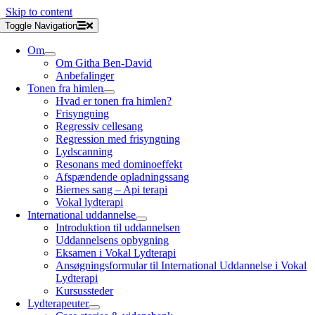
Skip to content
Toggle Navigation
Om
Om Githa Ben-David
Anbefalinger
Tonen fra himlen
Hvad er tonen fra himlen?
Frisyngning
Regressiv cellesang
Regression med frisyngning
Lydscanning
Resonans med dominoeffekt
Afspændende opladningssang
Biernes sang – Api terapi
Vokal lydterapi
International uddannelse
Introduktion til uddannelsen
Uddannelsens opbygning
Eksamen i Vokal Lydterapi
Ansøgningsformular til International Uddannelse i Vokal
Lydterapi
Kursussteder
Lydterapeuter