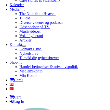
Case stories & vidensbank
Kalender
Medier
The Note from Heaven
1 Field
Diverse videoer og podcasts
Udsendelser på TV
Musikvideoer
Vokal lydterapi
Artikler
Kontakt
Kontakt Githa
Nyhedsbrev
Tilmeld dig nyhedsbrevet
Shop
Handelsbetingelser & privatlivspolitik
Medlemskonto
Min Konto
Cart
0
Cart
Log In