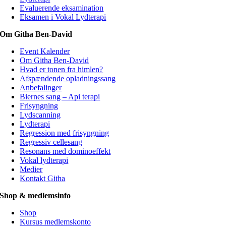
Evaluerende eksamination
Eksamen i Vokal Lydterapi
Om Githa Ben-David
Event Kalender
Om Githa Ben-David
Hvad er tonen fra himlen?
Afspændende opladningssang
Anbefalinger
Biernes sang – Api terapi
Frisyngning
Lydscanning
Lydterapi
Regression med frisyngning
Regressiv cellesang
Resonans med dominoeffekt
Vokal lydterapi
Medier
Kontakt Githa
Shop & medlemsinfo
Shop
Kursus medlemskonto