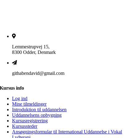
Lemmestrupvej 15,
8300 Odder, Denmark
githabendavid@gmail.com
Kursus info
Log ind
Mine tilmeldinger
Introduktion til uddannelsen
Uddannelsens opbygning
Kursusregistrering
Kursussteder
Ansøgningsformular til International Uddannelse i Vokal
Lydterapi