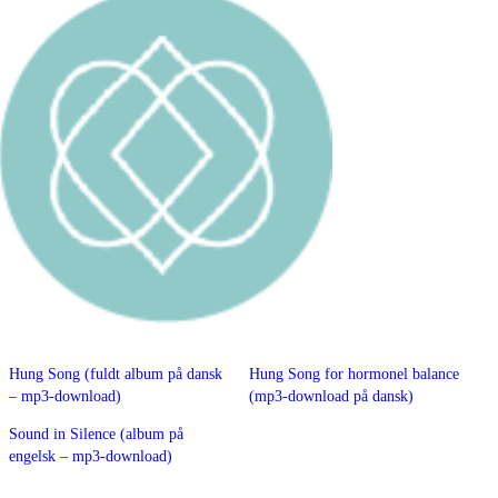
Hung Song (fuldt album på dansk
Hung Song for hormonel balance
– mp3-download)
(mp3-download på dansk)
Sound in Silence (album på
engelsk – mp3-download)