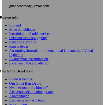
githabendavid@gmail.com
Kursus info
Log ind
Mine tilmeldinger
Introduktion til uddannelsen
Uddannelsens opbygning
Kursusregistrering
Kursussteder
Ansøgningsformular til International Uddannelse i Vokal
Lydterapi
Evaluerende eksamination
Eksamen i Vokal Lydterapi
Om Githa Ben-David
Event Kalender
Om Githa Ben-David
Hvad er tonen fra himlen?
Afspændende opladningssang
Anbefalinger
Biernes sang – Api terapi
Frisyngning