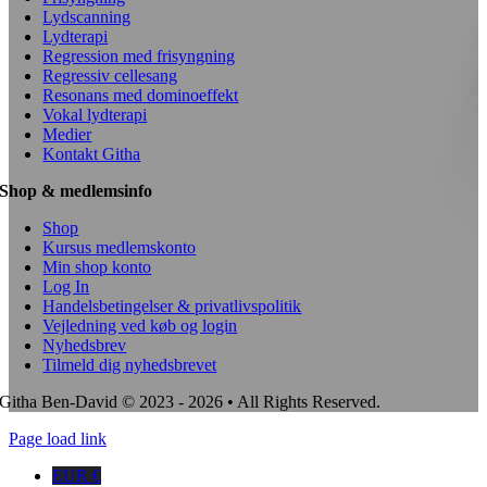
Lydscanning
Lydterapi
Regression med frisyngning
Regressiv cellesang
Resonans med dominoeffekt
Vokal lydterapi
Medier
Kontakt Githa
Shop & medlemsinfo
Shop
Kursus medlemskonto
Min shop konto
Log In
Handelsbetingelser & privatlivspolitik
Vejledning ved køb og login
Nyhedsbrev
Tilmeld dig nyhedsbrevet
Githa Ben-David © 2023 - 2026 • All Rights Reserved.
Page load link
EUR €