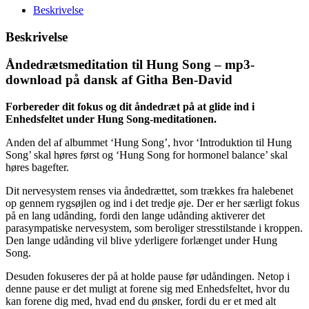
Beskrivelse
Beskrivelse
Åndedrætsmeditation til Hung Song – mp3-
download på dansk af Githa Ben-David
Forbereder dit fokus og dit åndedræt på at glide ind i
Enhedsfeltet under Hung Song-meditationen.
Anden del af albummet ‘Hung Song’, hvor ‘Introduktion til Hung
Song’ skal høres først og ‘Hung Song for hormonel balance’ skal
høres bagefter.
Dit nervesystem renses via åndedrættet, som trækkes fra halebenet
op gennem rygsøjlen og ind i det tredje øje. Der er her særligt fokus
på en lang udånding, fordi den lange udånding aktiverer det
parasympatiske nervesystem, som beroliger stresstilstande i kroppen.
Den lange udånding vil blive yderligere forlænget under Hung
Song.
Desuden fokuseres der på at holde pause før udåndingen. Netop i
denne pause er det muligt at forene sig med Enhedsfeltet, hvor du
kan forene dig med, hvad end du ønsker, fordi du er et med alt