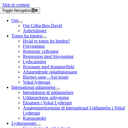
Skip to content
Toggle Navigation
Om
Om Githa Ben-David
Anbefalinger
Tonen fra himlen
Hvad er tonen fra himlen?
Frisyngning
Regressiv cellesang
Regression med frisyngning
Lydscanning
Resonans med dominoeffekt
Afspændende opladningssang
Biernes sang – Api terapi
Vokal lydterapi
International uddannelse
Introduktion til uddannelsen
Uddannelsens opbygning
Eksamen i Vokal Lydterapi
Ansøgningsformular til International Uddannelse i Vokal
Lydterapi
Kursussteder
Lydterapeuter