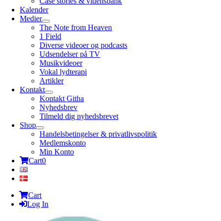
Case stories & vidensbank
Kalender
Medier
The Note from Heaven
1 Field
Diverse videoer og podcasts
Udsendelser på TV
Musikvideoer
Vokal lydterapi
Artikler
Kontakt
Kontakt Githa
Nyhedsbrev
Tilmeld dig nyhedsbrevet
Shop
Handelsbetingelser & privatlivspolitik
Medlemskonto
Min Konto
Cart
0
Cart
Log In