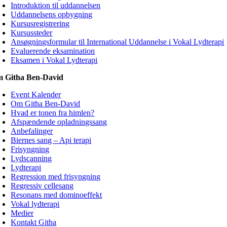
Introduktion til uddannelsen
Uddannelsens opbygning
Kursusregistrering
Kursussteder
Ansøgningsformular til International Uddannelse i Vokal Lydterapi
Evaluerende eksamination
Eksamen i Vokal Lydterapi
 Githa Ben-David
Event Kalender
Om Githa Ben-David
Hvad er tonen fra himlen?
Afspændende opladningssang
Anbefalinger
Biernes sang – Api terapi
Frisyngning
Lydscanning
Lydterapi
Regression med frisyngning
Regressiv cellesang
Resonans med dominoeffekt
Vokal lydterapi
Medier
Kontakt Githa