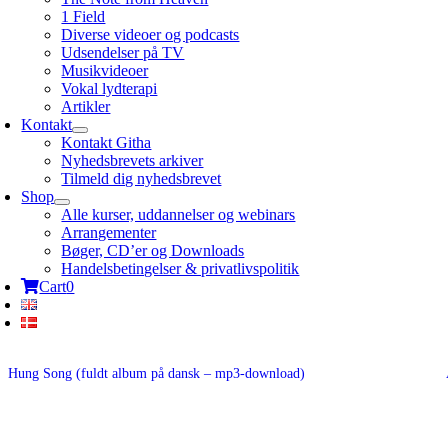
1 Field
Diverse videoer og podcasts
Udsendelser på TV
Musikvideoer
Vokal lydterapi
Artikler
Kontakt
Kontakt Githa
Nyhedsbrevets arkiver
Tilmeld dig nyhedsbrevet
Shop
Alle kurser, uddannelser og webinars
Arrangementer
Bøger, CD’er og Downloads
Handelsbetingelser & privatlivspolitik
Cart
0
Hung Song (fuldt album på dansk – mp3-download)