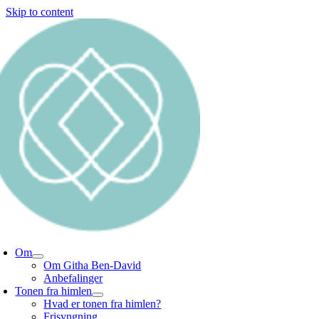
Skip to content
Om
Om Githa Ben-David
Anbefalinger
Tonen fra himlen
Hvad er tonen fra himlen?
Frisyngning