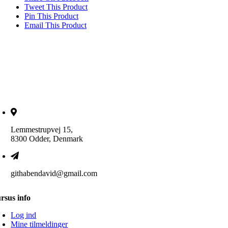
Tweet This Product
Pin This Product
Email This Product
Lemmestrupvej 15,
8300 Odder, Denmark
githabendavid@gmail.com
rsus info
Log ind
Mine tilmeldinger