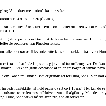
.
’ og ‘Åndedrætsmeditation’ skal høres først.
(udkommer på dansk i 2020 på dansk).
 balance’ eller ‘Åndedrætsmeditation’ alt efter dine behov. Du vil og
LÆRE DETTE.
 dig afslappet og kan føre til, at du falder hen ind imellem. Hung Song 
gifte sig optimeres, når Pinealen renses.
gmetaller, der gør os til levende batterier, som tiltrækker stråling, er H
u er i stand til at ånde langsomt og jævnt ud fra mellemgulvet. Det kan t
a himlen’. Der er en gratis download af cd’en fra bogen af samme navn 
alle om Tonen fra Himlen, som er grundlaget for Hung Song. Men kast d
r hævede lymfekirtler, så hold pause og slå op i ‘Hjælp’. Her kan du se
å de udsatte steder den mest effektive metode til afgiftning. Metoden b
g. Hung Song virker måske stærkere, end du forventer.