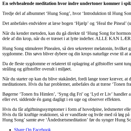
En selvhealende meditation hvor indre undertoner kommer i spil
Tredje del af albummet ‘Hung Song’, hvor ‘Introduktion til Hung Song
Det anbefales endvidere at læse bogen ‘Hjælp’ og ‘Heal the Pineal’ 
Når du kender metoden, kan du gå direkte til ‘Hung Song for hormonel
dele af din krop, når du er trænet i at lytte indefter. ALLE KAN 
Hung Song stimulerer Pinealen, så den sekreterer melatonin, hvilket gør
sygdomme. Din søvn bliver dybere og din krops naturlige evne til at af
Da de fleste sygdomme er relateret til oplagring af giftstoffer samt tun
stråling og giftstoffer overalt i miljøet.
Når du starter op kan du blive stakåndet, fordi lange toner kræver, at d
meditationen. Hvis du har problemer, anbefales du at træne ‘Tonen fr
Bøgerne ‘Tonen fra Himlen’, ‘Syng dig Fri’ og ‘Lyd er Liv’ handler 
eller evt. siddende én gang dagligt i en uge og observer effekten.
Hvis du får afgiftningssymptomer i form af hovedpine, ledsmerter elle
Hvis du får kraftige reaktioner, så er vandfaste og hvile med rå løg p
Hung Song’ samte øve ‘Åndedrætsmeditation’ før du synger Hung Son
Share On Facebook