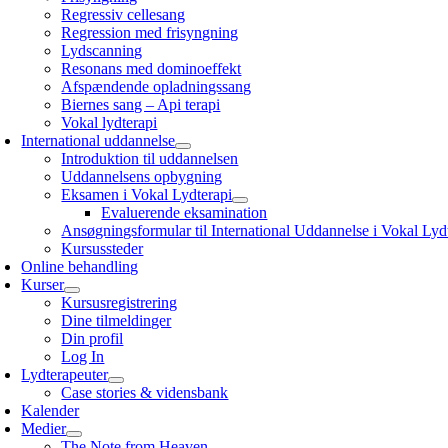
Regressiv cellesang
Regression med frisyngning
Lydscanning
Resonans med dominoeffekt
Afspændende opladningssang
Biernes sang – Api terapi
Vokal lydterapi
International uddannelse
Introduktion til uddannelsen
Uddannelsens opbygning
Eksamen i Vokal Lydterapi
Evaluerende eksamination
Ansøgningsformular til International Uddannelse i Vokal Lyd
Kursussteder
Online behandling
Kurser
Kursusregistrering
Dine tilmeldinger
Din profil
Log In
Lydterapeuter
Case stories & vidensbank
Kalender
Medier
The Note from Heaven