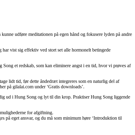
så kunne udføre meditationen på egen hånd og fokusere lyden på andre
har vist sig effektiv ved stort set alle hormonelt betingede
ung Song et redskab, som kan eliminere angst i en tid, hvor vi prøves af
age lidt tid, før dette åndedræt integreres som en naturlig del af
her på gilalai.com under ‘Gratis downloads’.
ig ud i Hung Song og lyt til din krop. Praktiser Hung Song liggende
 mulighederne for afgiftning.
ruges på eget ansvar, og du må som minimum høre ‘Introduktion til