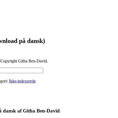
wnload på dansk)
s. Copyright Githa Ben-David.
gori:
Ikke-indexerede
 dansk af Githa Ben-David