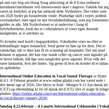
på min nye bog om Hung Song aktivering af de 8 Extra ordinære
meridianer/meridianer ved masseovnens skær i dagevis. Faktisk har jeg
været så fordybet, at jeg har udskudt dette Nytårsbrev. Det virker som
om 2026 byder på forandrende vinde. Pludselige skift i vejret, politisk
overraskelser, men også en stor bevidsthedsåbning, som jeg fornemmer
gælder os alle. Mit Nytårsfortsæt er at undervise i Sang til
Selvhelbredelse, fordi det er i erkendelsen af vores egne iboende
muligheder, at vi udvikler os.
To kvinder med kræft i bugspytkirtlen. Vokallyden viser nu efter to
behandlinger ingen traumelyd. Send gerne en bøn op for dem. Det er
vanskeligt, når vi ikke kan få en scanning på hospitalet. Der må snart
komme et apparat, der kan vise sunde celler og cancer som signaler på
et farvet billede, lidt lige som sanglyden giver signaler. Hvor ville det
være fantastisk, hvis det findes. Sig gerne til hvis du kender til et sådan
en opfindelse.
International Online Education in Vocal Sound Therapy
er flyttet
til d.1 -8 Februar grundet at www.online.gilalai.com har været nede i
den første uge af 2026. Der bliver to hold : Morgen 9-11 Am dansk tid
(CET) og eftermiddag kl 16-18 dansk tid (CET). Der er nogle få ledige
pladser.
https://online.gilalai.com/vare/international-online-education-
in-vocal-therapy-january-2026/
Søndag d.22.februar – d.1.marts International Uddannelse i Voka