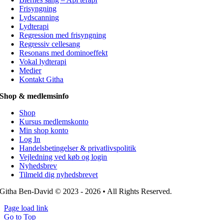
Frisyngning
Lydscanning
Lydterapi
Regression med frisyngning
Regressiv cellesang
Resonans med dominoeffekt
Vokal lydterapi
Medier
Kontakt Githa
Shop & medlemsinfo
Shop
Kursus medlemskonto
Min shop konto
Log In
Handelsbetingelser & privatlivspolitik
Vejledning ved køb og login
Nyhedsbrev
Tilmeld dig nyhedsbrevet
Githa Ben-David © 2023 - 2026 • All Rights Reserved.
Page load link
Go to Top