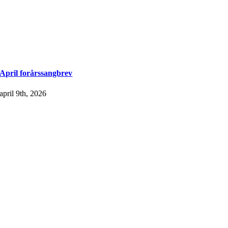
April forårssangbrev
april 9th, 2026