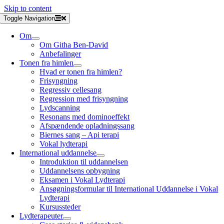
Skip to content
Toggle Navigation
Om
Om Githa Ben-David
Anbefalinger
Tonen fra himlen
Hvad er tonen fra himlen?
Frisyngning
Regressiv cellesang
Regression med frisyngning
Lydscanning
Resonans med dominoeffekt
Afspændende opladningssang
Biernes sang – Api terapi
Vokal lydterapi
International uddannelse
Introduktion til uddannelsen
Uddannelsens opbygning
Eksamen i Vokal Lydterapi
Ansøgningsformular til International Uddannelse i Vokal
Lydterapi
Kursussteder
Lydterapeuter