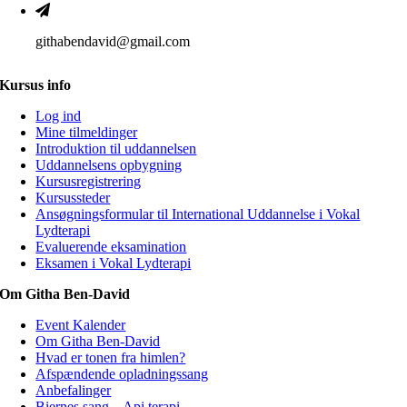
githabendavid@gmail.com
Kursus info
Log ind
Mine tilmeldinger
Introduktion til uddannelsen
Uddannelsens opbygning
Kursusregistrering
Kursussteder
Ansøgningsformular til International Uddannelse i Vokal
Lydterapi
Evaluerende eksamination
Eksamen i Vokal Lydterapi
Om Githa Ben-David
Event Kalender
Om Githa Ben-David
Hvad er tonen fra himlen?
Afspændende opladningssang
Anbefalinger
Biernes sang – Api terapi