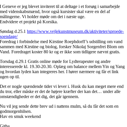
I Geneve er jeg blevet inviteret til at deltage i et forsøg i samarbejde
med videnskabsmænd, hvor også kursister skal være en del af
målingerne. Vi holder møde om det i næste uge.
Endvidere et projekt på Korsika.
Søndag d.25.1
https://www.vejlekunstmuseum.dk/aktiviteter/sproede-
soendage/
Foredrag i forbindelse med Kirstine Roephdorff’s udstilling om vand
sammen med Kirstine og biolog, forsker Nikolaj Sorgenfrei Blom om
Vand. Foredraget koster 80 kr og er ikke som tidligere nævnt gratis.
Torsdag d.29.1 Gratis online møde for Lydterapeuter og andre
interesserede kl. 19.30-20.30. Oplæg om balance mellem Yin og Yang
og hvordan lyden kan integreres her. I hører nærmere og får et link
ugen op til.
Det er nogle spændende tider vi lever i. Husk du kan meget mere end
du tror, eller måske er det de højere kræfter der kan det… under alle
omstændigheder er det dig, det går igennem.
Nu vil jeg sende dette brev ud i nattens mulm, så du får det som en
godmorgenhilsen.
Hav en smuk weekend
Githa