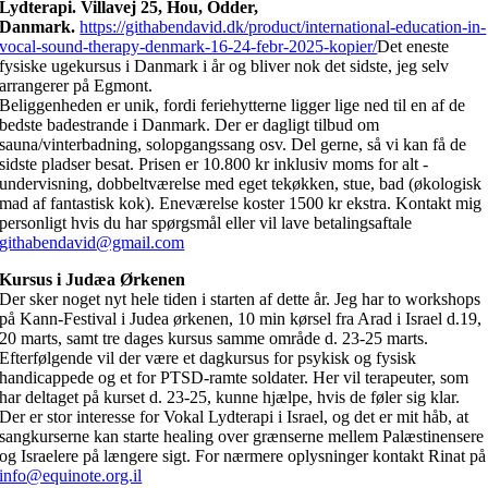
Lydterapi. Villavej 25, Hou, Odder,
Danmark.
https://githabendavid.dk/product/international-education-in-
vocal-sound-therapy-denmark-16-24-febr-2025-kopier/
Det eneste
fysiske ugekursus i Danmark i år og bliver nok det sidste, jeg selv
arrangerer på Egmont.
Beliggenheden er unik, fordi feriehytterne ligger lige ned til en af de
bedste badestrande i Danmark. Der er dagligt tilbud om
sauna/vinterbadning, solopgangssang osv. Del gerne, så vi kan få de
sidste pladser besat. Prisen er 10.800 kr inklusiv moms for alt -
undervisning, dobbeltværelse med eget tekøkken, stue, bad (økologisk
mad af fantastisk kok). Eneværelse koster 1500 kr ekstra. Kontakt mig
personligt hvis du har spørgsmål eller vil lave betalingsaftale
githabendavid@gmail.com
Kursus i Judæa Ørkenen
Der sker noget nyt hele tiden i starten af dette år. Jeg har to workshops
på Kann-Festival i Judea ørkenen, 10 min kørsel fra Arad i Israel d.19,
20 marts, samt tre dages kursus samme område d. 23-25 marts.
Efterfølgende vil der være et dagkursus for psykisk og fysisk
handicappede og et for PTSD-ramte soldater. Her vil terapeuter, som
har deltaget på kurset d. 23-25, kunne hjælpe, hvis de føler sig klar.
Der er stor interesse for Vokal Lydterapi i Israel, og det er mit håb, at
sangkurserne kan starte healing over grænserne mellem Palæstinensere
og Israelere på længere sigt. For nærmere oplysninger kontakt Rinat på
info@equinote.org.il