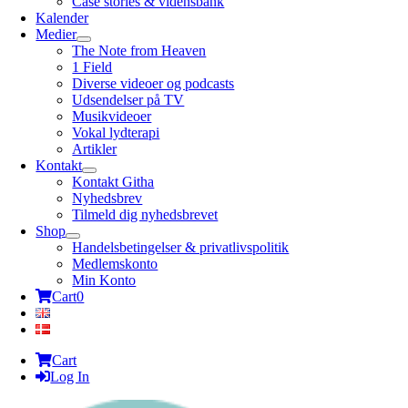
Case stories & vidensbank
Kalender
Medier
The Note from Heaven
1 Field
Diverse videoer og podcasts
Udsendelser på TV
Musikvideoer
Vokal lydterapi
Artikler
Kontakt
Kontakt Githa
Nyhedsbrev
Tilmeld dig nyhedsbrevet
Shop
Handelsbetingelser & privatlivspolitik
Medlemskonto
Min Konto
Cart
0
Cart
Log In