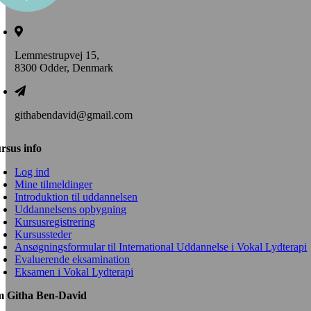
Lemmestrupvej 15,
8300 Odder, Denmark
githabendavid@gmail.com
rsus info
Log ind
Mine tilmeldinger
Introduktion til uddannelsen
Uddannelsens opbygning
Kursusregistrering
Kursussteder
Ansøgningsformular til International Uddannelse i Vokal Lydterapi
Evaluerende eksamination
Eksamen i Vokal Lydterapi
 Githa Ben-David