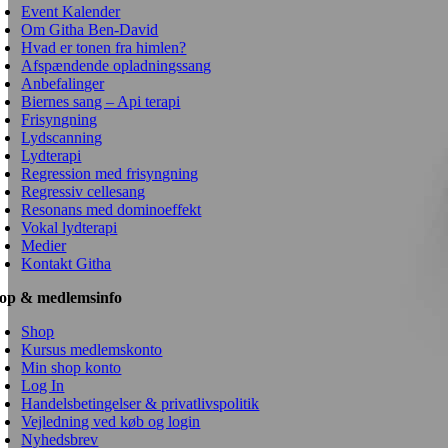
Event Kalender
Om Githa Ben-David
Hvad er tonen fra himlen?
Afspændende opladningssang
Anbefalinger
Biernes sang – Api terapi
Frisyngning
Lydscanning
Lydterapi
Regression med frisyngning
Regressiv cellesang
Resonans med dominoeffekt
Vokal lydterapi
Medier
Kontakt Githa
op & medlemsinfo
Shop
Kursus medlemskonto
Min shop konto
Log In
Handelsbetingelser & privatlivspolitik
Vejledning ved køb og login
Nyhedsbrev