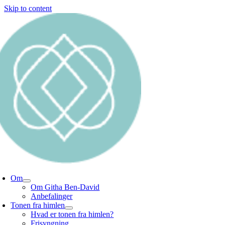
Skip to content
Om
Om Githa Ben-David
Anbefalinger
Tonen fra himlen
Hvad er tonen fra himlen?
Frisyngning