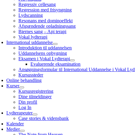
Regressiv cellesang
Regression med frisyngning
Lydscanning
Resonans med dominoeffekt
Afspændende opladningssang
Biernes sang – Api terapi
Vokal lydterapi
International uddannelse
Introduktion til uddannelsen
Uddannelsens opbygning
Eksamen i Vokal Lydterapi
Evaluerende eksamination
Ansøgningsformular til International Uddannelse i Vokal Lyd
Kursussteder
Online behandling
Kurser
Kursusregistrering
Dine tilmeldinger
Din profil
Log In
Lydterapeuter
Case stories & vidensbank
Kalender
Medier
The Note from Heaven