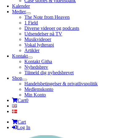
Case stories & vidensbank
Kalender
Medier
The Note from Heaven
1 Field
Diverse videoer og podcasts
Udsendelser på TV
Musikvideoer
Vokal lydterapi
Artikler
Kontakt
Kontakt Githa
Nyhedsbrev
Tilmeld dig nyhedsbrevet
Shop
Handelsbetingelser & privatlivspolitik
Medlemskonto
Min Konto
Cart
0
Cart
Log In