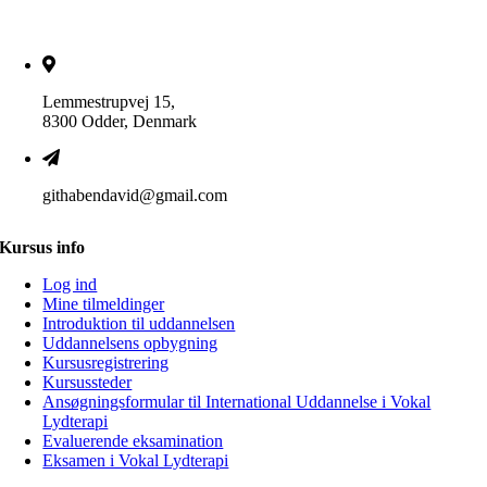
Lemmestrupvej 15,
8300 Odder, Denmark
githabendavid@gmail.com
Kursus info
Log ind
Mine tilmeldinger
Introduktion til uddannelsen
Uddannelsens opbygning
Kursusregistrering
Kursussteder
Ansøgningsformular til International Uddannelse i Vokal
Lydterapi
Evaluerende eksamination
Eksamen i Vokal Lydterapi