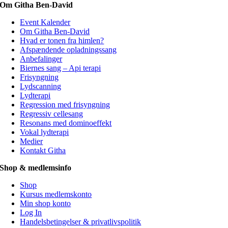
Om Githa Ben-David
Event Kalender
Om Githa Ben-David
Hvad er tonen fra himlen?
Afspændende opladningssang
Anbefalinger
Biernes sang – Api terapi
Frisyngning
Lydscanning
Lydterapi
Regression med frisyngning
Regressiv cellesang
Resonans med dominoeffekt
Vokal lydterapi
Medier
Kontakt Githa
Shop & medlemsinfo
Shop
Kursus medlemskonto
Min shop konto
Log In
Handelsbetingelser & privatlivspolitik