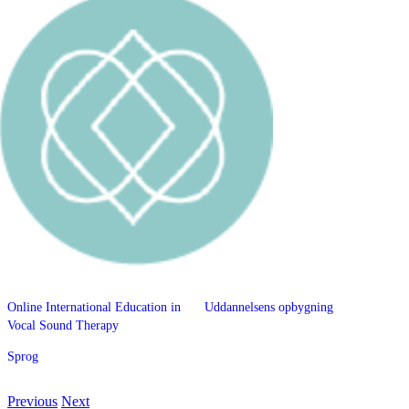
Online International Education in
Uddannelsens opbygning
Vocal Sound Therapy
Sprog
Previous
Next