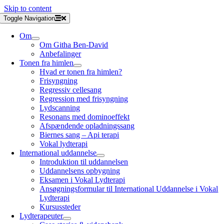
Skip to content
Toggle Navigation
Om
Om Githa Ben-David
Anbefalinger
Tonen fra himlen
Hvad er tonen fra himlen?
Frisyngning
Regressiv cellesang
Regression med frisyngning
Lydscanning
Resonans med dominoeffekt
Afspændende opladningssang
Biernes sang – Api terapi
Vokal lydterapi
International uddannelse
Introduktion til uddannelsen
Uddannelsens opbygning
Eksamen i Vokal Lydterapi
Ansøgningsformular til International Uddannelse i Vokal
Lydterapi
Kursussteder
Lydterapeuter