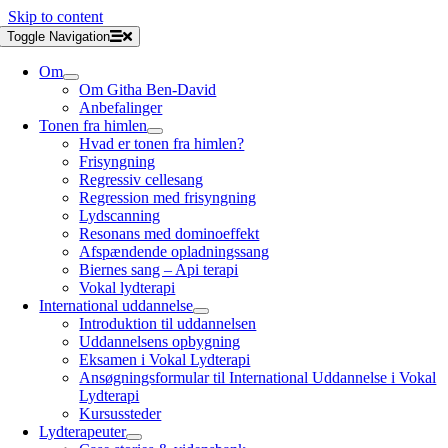
Skip to content
Toggle Navigation
Om
Om Githa Ben-David
Anbefalinger
Tonen fra himlen
Hvad er tonen fra himlen?
Frisyngning
Regressiv cellesang
Regression med frisyngning
Lydscanning
Resonans med dominoeffekt
Afspændende opladningssang
Biernes sang – Api terapi
Vokal lydterapi
International uddannelse
Introduktion til uddannelsen
Uddannelsens opbygning
Eksamen i Vokal Lydterapi
Ansøgningsformular til International Uddannelse i Vokal
Lydterapi
Kursussteder
Lydterapeuter