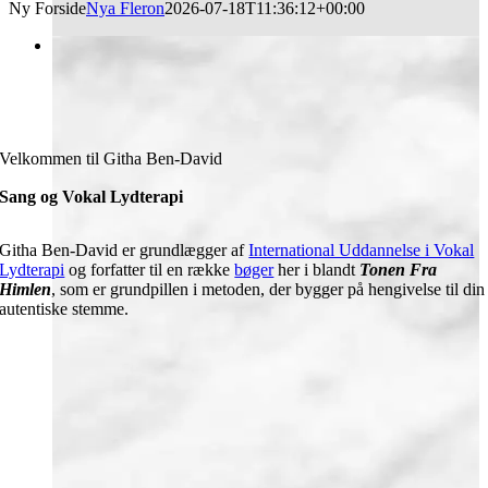
Ny Forside
Nya Fleron
2026-07-18T11:36:12+00:00
Velkommen til Githa Ben-David
Sang og Vokal Lydterapi
Githa Ben-David er grundlægger af
International Uddannelse i Vokal
Lydterapi
og forfatter til en række
bøger
her i blandt
Tonen Fra
Himlen
, som er grundpillen i metoden, der bygger på hengivelse til din
autentiske stemme.