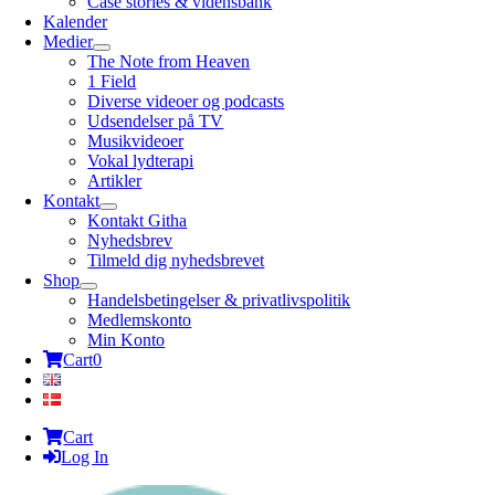
Case stories & vidensbank
Kalender
Medier
The Note from Heaven
1 Field
Diverse videoer og podcasts
Udsendelser på TV
Musikvideoer
Vokal lydterapi
Artikler
Kontakt
Kontakt Githa
Nyhedsbrev
Tilmeld dig nyhedsbrevet
Shop
Handelsbetingelser & privatlivspolitik
Medlemskonto
Min Konto
Cart
0
Cart
Log In