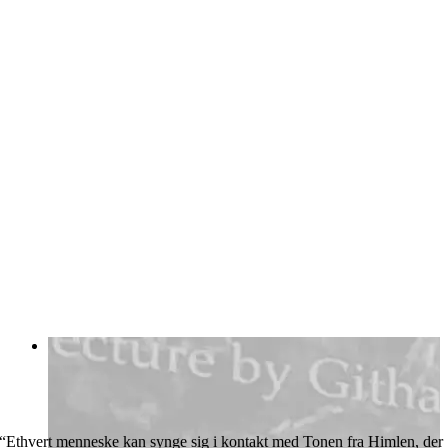
“Ethvert menneske kan synge sig i kontakt med Tonen fra Himlen, der