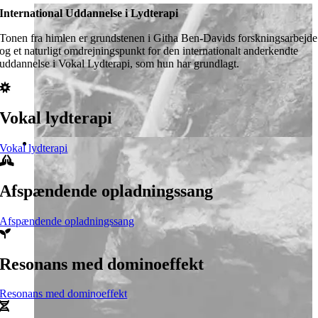
International Uddannelse i Lydterapi
Tonen fra himlen er grundstenen i Githa Ben-Davids forskningsarbejde
og et naturligt omdrejningspunkt for den internationalt anderkendte
uddannelse i Vokal Lydterapi, som hun har grundlagt.
Vokal lydterapi
Vokal lydterapi
Afspændende opladningssang
Afspændende opladningssang
Resonans med dominoeffekt
Resonans med dominoeffekt