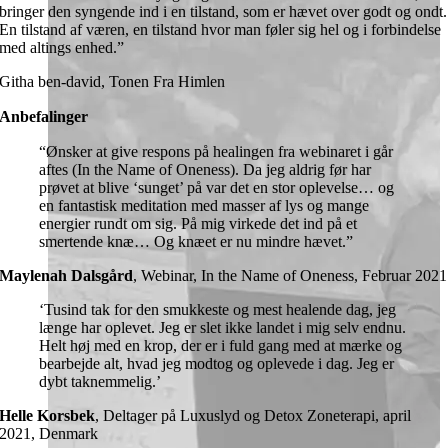
bringer den syngende ind i en tilstand, som er hævet over godt og ondt.
En tilstand af væren, en tilstand hvor man føler sig hel og i forbindelse
med altings enhed.”
Githa ben-david, Tonen Fra Himlen
Anbefalinger
“Ønsker at give respons på healingen fra webinaret i går
aftes (In the Name of Oneness). Da jeg aldrig før har
prøvet at blive ‘sunget’ på var det en stor oplevelse… og
en fantastisk meditation med masser af lys og mange
energier rundt om sig. På mig virkede det ind på et
smertende knæ… Og knæet er nu mindre hævet.”
Maylenah Dalsgård
,
Webinar, In the Name of Oneness, Februar 2021
‘Tusind tak for den smukkeste og mest healende dag, jeg
længe har oplevet. Jeg er slet ikke landet i mig selv endnu.
Helt høj med en krop, der er i fuld gang med at mærke og
bearbejde alt, hvad jeg modtog og oplevede i dag. Jeg er
dybt taknemmelig.’
Helle Korsbek
,
Deltager på Luxuslyd og Detox Zoneterapi, april
2021, Denmark