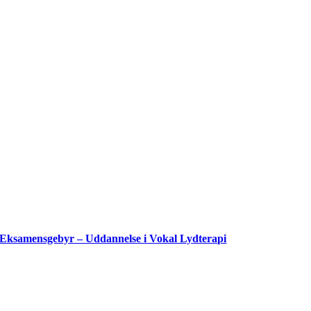
Eksamensgebyr – Uddannelse i Vokal Lydterapi